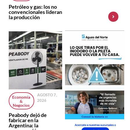
MEP y amplía su
Petróleo y gas: los no
oferta de
convencionales lideran
inversiones
la producción
AGOSTO 7,
Economía
2026
&
Negocios
Peabody dejó de
fabricar en la
Argentina: la