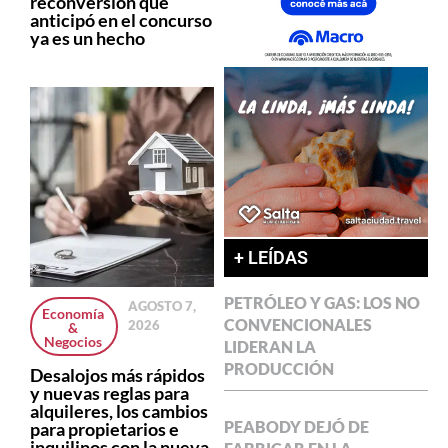
reconversión que
anticipó en el concurso
ya es un hecho
+ LEÍDAS
PETRÓLEO Y GAS: LOS NO
AGOSTO 7,
Economía
CONVENCIONALES
2026
&
Negocios
LIDERAN LA
PRODUCCIÓN
Desalojos más rápidos
y nuevas reglas para
alquileres, los cambios
PEABODY DEJÓ DE
para propietarios e
inquilinos con la nueva