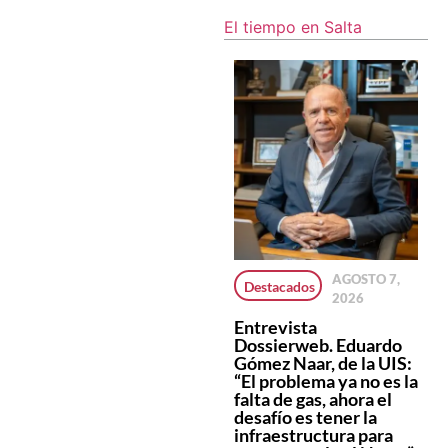
El tiempo en Salta
AGOSTO 7,
Salta superó los
Cayeron en Salta
Destacados
2026
22 mil
los
patentamientos
patentamientos
Entrevista
de motos en lo
de vehículos 0km.
Dossierweb. Eduardo
que va de 2026 y
durante el mes de
Gómez Naar, de la UIS:
crece por encima
julio
“El problema ya no es la
del promedio
falta de gas, ahora el
nacional
desafío es tener la
infraestructura para