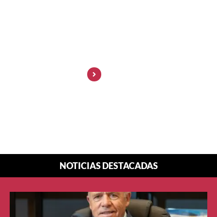
Marketing: la
visibilidad ya no
enamora… la
confianza sí
NOTICIAS DESTACADAS