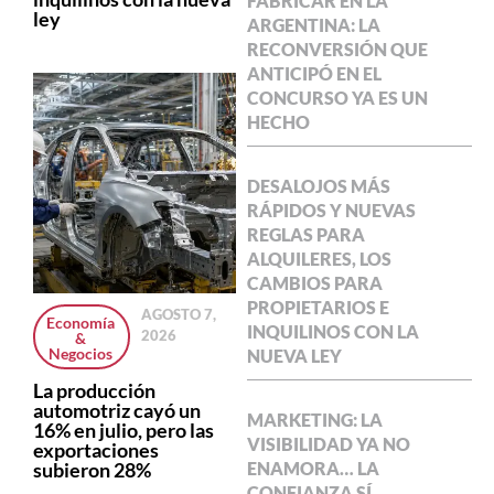
FABRICAR EN LA
ley
ARGENTINA: LA
RECONVERSIÓN QUE
ANTICIPÓ EN EL
CONCURSO YA ES UN
HECHO
DESALOJOS MÁS
RÁPIDOS Y NUEVAS
REGLAS PARA
ALQUILERES, LOS
CAMBIOS PARA
PROPIETARIOS E
AGOSTO 7,
Economía
INQUILINOS CON LA
2026
&
Negocios
NUEVA LEY
La producción
automotriz cayó un
MARKETING: LA
16% en julio, pero las
VISIBILIDAD YA NO
exportaciones
subieron 28%
ENAMORA… LA
CONFIANZA SÍ