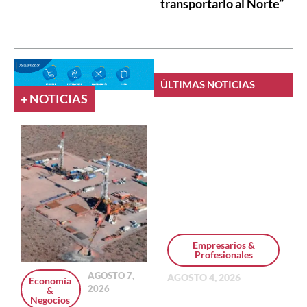
transportarlo al Norte”
ÚLTIMAS NOTICIAS
+ NOTICIAS
Empresarios &
Profesionales
AGOSTO 7,
AGOSTO 4, 2026
Economía
2026
&
Personal Pay
Negocios
incorpora dólar