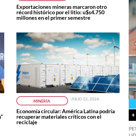
Exportaciones mineras marcaron otro
récord histórico por el litio: u$s4.750
millones en el primer semestre
JULIO 22, 2026
MINERÍA
Economía circular: América Latina podría
+
a”
recuperar materiales críticos con el
reciclaje
PE
LI