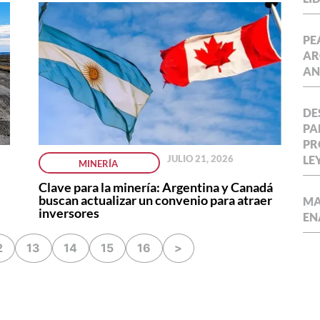
PE
AR
AN
DE
PA
PR
LE
JULIO 21, 2026
MINERÍA
Clave para la minería: Argentina y Canadá
buscan actualizar un convenio para atraer
MA
inversores
EN
2
13
14
15
16
>