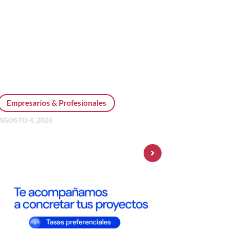
Empresarios & Profesionales
AGOSTO 4, 2026
Personal Pay incorpora dólar
MEP y amplía su oferta de
inversiones