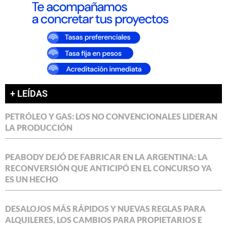
+ LEÍDAS
PETRÓLEO Y GAS: LOS NO CONVENCIONALES LIDERAN
LA PRODUCCIÓN
PEABODY DEJÓ DE FABRICAR EN LA ARGENTINA: LA
RECONVERSIÓN QUE ANTICIPÓ EN EL CONCURSO YA
ES UN HECHO
DESALOJOS MÁS RÁPIDOS Y NUEVAS REGLAS PARA
ALQUILERES, LOS CAMBIOS PARA PROPIETARIOS E