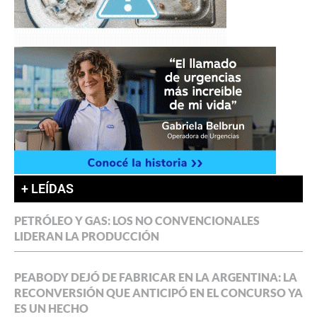
+ LEÍDAS
PETRÓLEO Y GAS: LOS NO CONVENCIONALES
LIDERAN LA PRODUCCIÓN
PEABODY DEJÓ DE FABRICAR EN LA ARGENTINA: LA
RECONVERSIÓN QUE ANTICIPÓ EN EL CONCURSO YA
ES UN HECHO