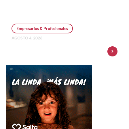
Empresarios & Profesionales
AGOSTO 4, 2026
Personal Pay incorpora dólar MEP y
amplía su oferta de inversiones