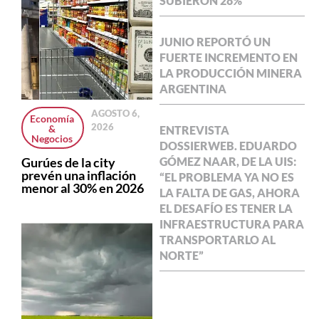
SUBIERON 28%
JUNIO REPORTÓ UN
FUERTE INCREMENTO EN
LA PRODUCCIÓN MINERA
ARGENTINA
AGOSTO 6,
Economía
2026
&
ENTREVISTA
Negocios
DOSSIERWEB. EDUARDO
Gurúes de la city
GÓMEZ NAAR, DE LA UIS:
prevén una inflación
“EL PROBLEMA YA NO ES
menor al 30% en 2026
LA FALTA DE GAS, AHORA
EL DESAFÍO ES TENER LA
INFRAESTRUCTURA PARA
TRANSPORTARLO AL
NORTE”