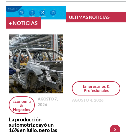
ÚLTIMAS NOTICIAS
+ NOTICIAS
Empresarios &
Profesionales
AGOSTO 7,
AGOSTO 4, 2026
Economía
2026
&
Personal Pay
Negocios
incorpora dólar
MEP y amplía su
La producción
oferta de
automotriz cayó un
inversiones
16% en julio, pero las