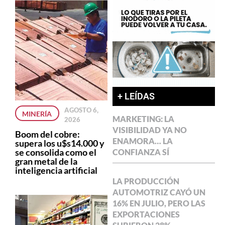
+ LEÍDAS
AGOSTO 6,
MINERÍA
MARKETING: LA
2026
VISIBILIDAD YA NO
Boom del cobre:
ENAMORA… LA
supera los u$s14.000 y
se consolida como el
CONFIANZA SÍ
gran metal de la
inteligencia artificial
LA PRODUCCIÓN
AUTOMOTRIZ CAYÓ UN
16% EN JULIO, PERO LAS
EXPORTACIONES