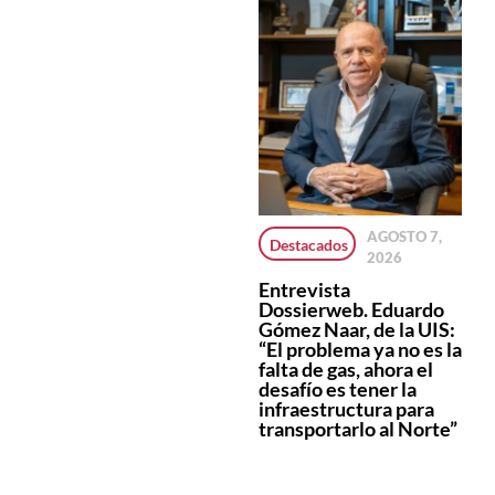
AGOSTO 7,
Salta superó los
Cayeron en Salta
Destacados
2026
22 mil
los
patentamientos
patentamientos
Entrevista
de motos en lo
de vehículos 0km.
Dossierweb. Eduardo
que va de 2026 y
durante el mes de
Gómez Naar, de la UIS:
crece por encima
julio
“El problema ya no es la
del promedio
falta de gas, ahora el
nacional
desafío es tener la
infraestructura para
transportarlo al Norte”