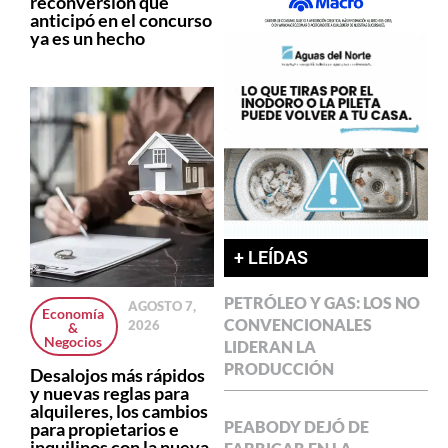
reconversión que
anticipó en el concurso
ya es un hecho
+ LEÍDAS
PETRÓLEO Y GAS: LOS NO
AGOSTO 7,
Economía
CONVENCIONALES
2026
&
Negocios
LIDERAN LA
PRODUCCIÓN
Desalojos más rápidos
y nuevas reglas para
alquileres, los cambios
PEABODY DEJÓ DE
para propietarios e
inquilinos con la nueva