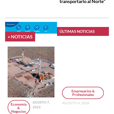
transportarlo al Norte”
ÚLTIMAS NOTICIAS
+ NOTICIAS
Empresarios &
Profesionales
AGOSTO 7,
AGOSTO 4, 2026
Economía
2026
&
Personal Pay
Negocios
incorpora dólar