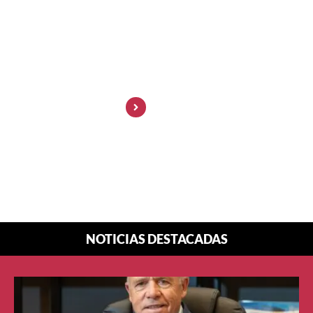
Marketing: la
visibilidad ya no
enamora… la
confianza sí
NOTICIAS DESTACADAS