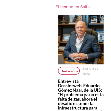
El tiempo en Salta
AGOSTO 7,
Salta superó los
Cayeron en Salta
Destacados
2026
22 mil
los
patentamientos
patentamientos
Entrevista
de motos en lo
de vehículos 0km.
Dossierweb. Eduardo
que va de 2026 y
durante el mes de
Gómez Naar, de la UIS:
crece por encima
julio
“El problema ya no es la
del promedio
falta de gas, ahora el
nacional
desafío es tener la
infraestructura para