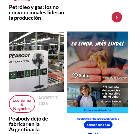
MEP y amplía su
Petróleo y gas: los no
oferta de
convencionales lideran
inversiones
la producción
AGOSTO 7,
Economía
2026
&
Negocios
Peabody dejó de
fabricar en la
Argentina: la