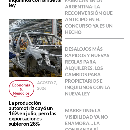
FABRICAR EN LA
ley
ARGENTINA: LA
RECONVERSIÓN QUE
ANTICIPÓ EN EL
CONCURSO YA ES UN
HECHO
DESALOJOS MÁS
RÁPIDOS Y NUEVAS
REGLAS PARA
ALQUILERES, LOS
CAMBIOS PARA
PROPIETARIOS E
AGOSTO 7,
Economía
INQUILINOS CON LA
2026
&
Negocios
NUEVA LEY
La producción
automotriz cayó un
MARKETING: LA
16% en julio, pero las
VISIBILIDAD YA NO
exportaciones
subieron 28%
ENAMORA… LA
CONFIANZA SÍ