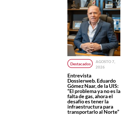
AGOSTO 7,
Salta superó los
Cayeron en Salta
Destacados
2026
22 mil
los
patentamientos
patentamientos
Entrevista
de motos en lo
de vehículos 0km.
Dossierweb. Eduardo
que va de 2026 y
durante el mes de
Gómez Naar, de la UIS:
crece por encima
julio
“El problema ya no es la
del promedio
falta de gas, ahora el
nacional
desafío es tener la
infraestructura para
transportarlo al Norte”