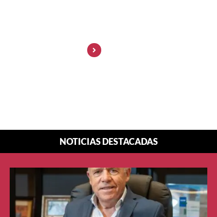
¿Por qué cada vez
más imágenes
parecen hechas para
algoritmos y no para
personas?
NOTICIAS DESTACADAS