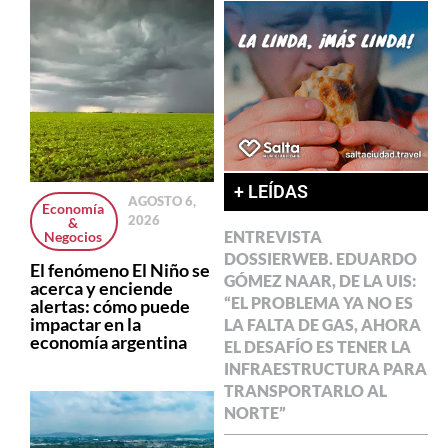
+ LEÍDAS
AGOSTO 6,
Economía
2026
&
ENTREVISTA
Negocios
DOSSIERWEB. EDUARDO
El fenómeno El Niño se
GÓMEZ NAAR, DE LA UIS:
acerca y enciende
“EL PROBLEMA YA NO ES
alertas: cómo puede
impactar en la
LA FALTA DE GAS, AHORA
economía argentina
EL DESAFÍO ES TENER LA
INFRAESTRUCTURA PARA
TRANSPORTARLO AL
NORTE”