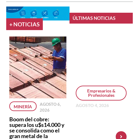
ÚLTIMAS NOTICIAS
+ NOTICIAS
Empresarios &
Profesionales
AGOSTO 6,
AGOSTO 4, 2026
MINERÍA
2026
Personal Pay
incorpora dólar
Boom del cobre:
MEP y amplía su
supera los u$s14.000 y
oferta de
se consolida como el
inversiones
gran metal de la