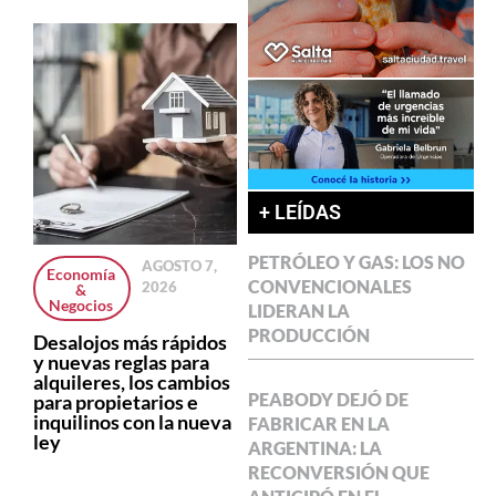
+ LEÍDAS
PETRÓLEO Y GAS: LOS NO
AGOSTO 7,
Economía
CONVENCIONALES
2026
&
Negocios
LIDERAN LA
PRODUCCIÓN
Desalojos más rápidos
y nuevas reglas para
alquileres, los cambios
PEABODY DEJÓ DE
para propietarios e
inquilinos con la nueva
FABRICAR EN LA
ley
ARGENTINA: LA
RECONVERSIÓN QUE