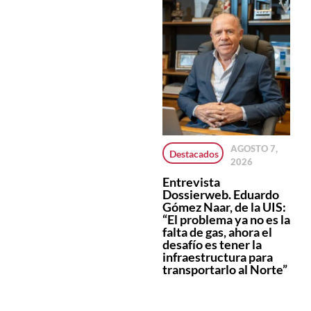
AGOSTO 7,
Salta superó los
Cayeron en Salta
Destacados
2026
22 mil
los
patentamientos
patentamientos
Entrevista
de motos en lo
de vehículos 0km.
Dossierweb. Eduardo
que va de 2026 y
durante el mes de
Gómez Naar, de la UIS:
crece por encima
julio
“El problema ya no es la
del promedio
falta de gas, ahora el
nacional
desafío es tener la
infraestructura para
transportarlo al Norte”