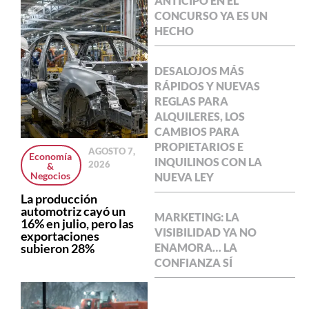
ANTICIPÓ EN EL
CONCURSO YA ES UN
HECHO
DESALOJOS MÁS
RÁPIDOS Y NUEVAS
REGLAS PARA
ALQUILERES, LOS
CAMBIOS PARA
PROPIETARIOS E
AGOSTO 7,
Economía
INQUILINOS CON LA
2026
&
Negocios
NUEVA LEY
La producción
automotriz cayó un
MARKETING: LA
16% en julio, pero las
VISIBILIDAD YA NO
exportaciones
subieron 28%
ENAMORA… LA
CONFIANZA SÍ