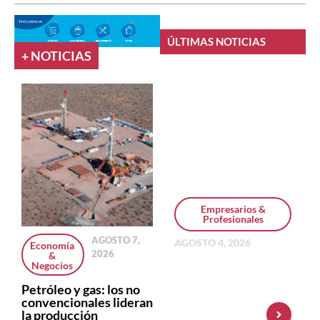
ÚLTIMAS NOTICIAS
+ NOTICIAS
Empresarios &
Profesionales
AGOSTO 7,
AGOSTO 4, 2026
Economía
2026
&
Personal Pay
Negocios
incorpora dólar
MEP y amplía su
Petróleo y gas: los no
oferta de
convencionales lideran
inversiones
la producción