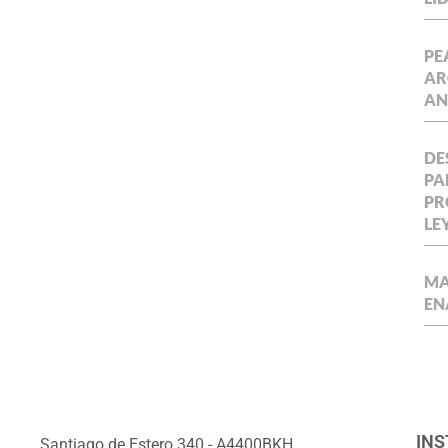
PE
AR
AN
DE
PA
PR
LE
MA
EN
INS
Santiago de Estero 340 - A4400BKH