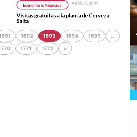
ABRIL 8, 2009
Economía & Negocios
Visitas gratuitas a la planta de Cerveza
Salta
1691
1692
1693
1694
1695
…
1770
1771
1772
>