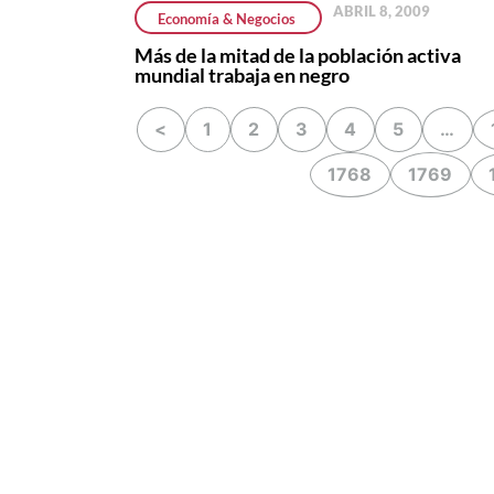
ABRIL 8, 2009
Economía & Negocios
Más de la mitad de la población activa
mundial trabaja en negro
<
1
2
3
4
5
…
1768
1769