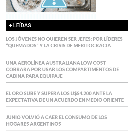
+ LEÍDAS
LOS JÓVENES NO QUIEREN SER JEFES: POR LÍDERES
“QUEMADOS” Y LA CRISIS DE MERITOCRACIA
UNA AEROLÍNEA AUSTRALIANA LOW COST
COBRARÁ POR USAR LOS COMPARTIMENTOS DE
CABINA PARA EQUIPAJE
EL ORO SUBE Y SUPERA LOS U$S4.200 ANTE LA
EXPECTATIVA DE UN ACUERDO EN MEDIO ORIENTE
JUNIO VOLVIÓ A CAER EL CONSUMO DE LOS
HOGARES ARGENTINOS