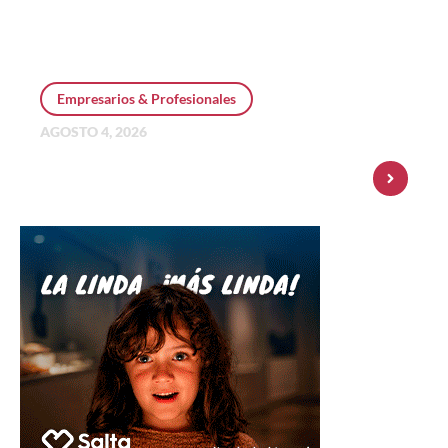
Empresarios & Profesionales
AGOSTO 4, 2026
Personal Pay incorpora dólar MEP y
amplía su oferta de inversiones