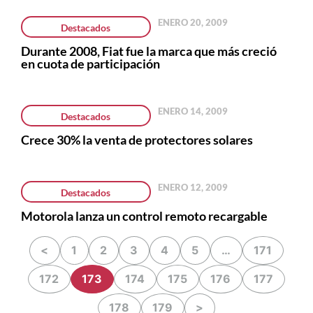
ENERO 20, 2009
Destacados
Durante 2008, Fiat fue la marca que más creció
en cuota de participación
ENERO 14, 2009
Destacados
Crece 30% la venta de protectores solares
ENERO 12, 2009
Destacados
Motorola lanza un control remoto recargable
<
1
2
3
4
5
…
171
172
173
174
175
176
177
178
179
>