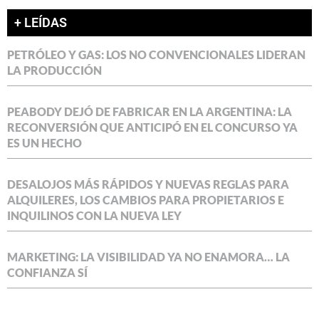
+ LEÍDAS
PETRÓLEO Y GAS: LOS NO CONVENCIONALES LIDERAN
LA PRODUCCIÓN
PEABODY DEJÓ DE FABRICAR EN LA ARGENTINA: LA
RECONVERSIÓN QUE ANTICIPÓ EN EL CONCURSO YA
ES UN HECHO
DESALOJOS MÁS RÁPIDOS Y NUEVAS REGLAS PARA
ALQUILERES, LOS CAMBIOS PARA PROPIETARIOS E
INQUILINOS CON LA NUEVA LEY
MARKETING: LA VISIBILIDAD YA NO ENAMORA… LA
CONFIANZA SÍ