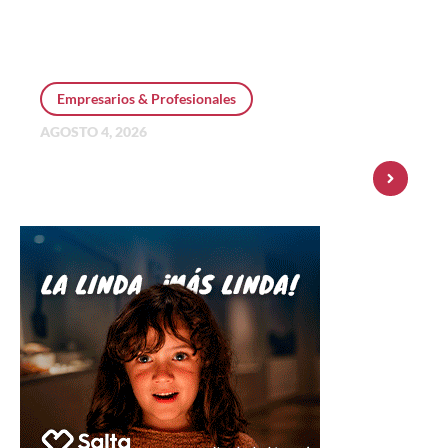
Empresarios & Profesionales
AGOSTO 4, 2026
Personal Pay incorpora dólar MEP y
amplía su oferta de inversiones