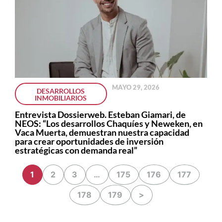
MAYO 29, 2026
DESARROLLOS
INMOBILIARIOS
Entrevista Dossierweb. Esteban Giamari, de
NEOS: “Los desarrollos Chaquíes y Neweken, en
Vaca Muerta, demuestran nuestra capacidad
para crear oportunidades de inversión
estratégicas con demanda real”
1
2
3
…
175
176
177
178
179
>