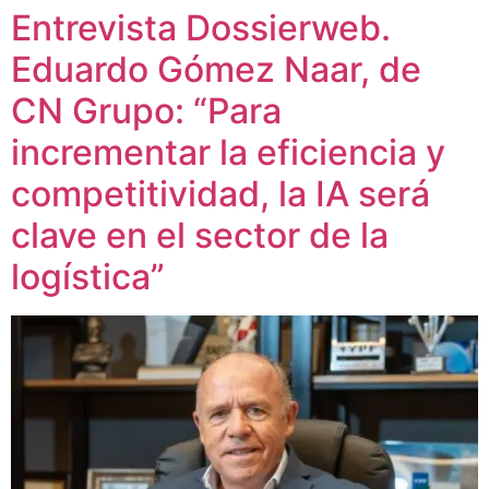
Entrevista Dossierweb.
Eduardo Gómez Naar, de
CN Grupo: “Para
incrementar la eficiencia y
competitividad, la IA será
clave en el sector de la
logística”