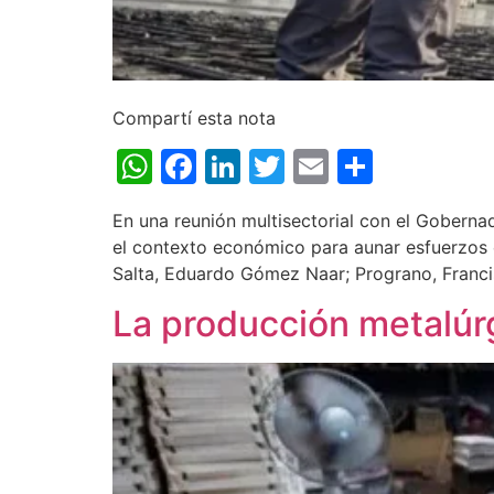
Compartí esta nota
WhatsApp
Facebook
LinkedIn
Twitter
Email
Share
En una reunión multisectorial con el Gobernad
el contexto económico para aunar esfuerzos e
Salta, Eduardo Gómez Naar; Prograno, Franci
La producción metalúrg