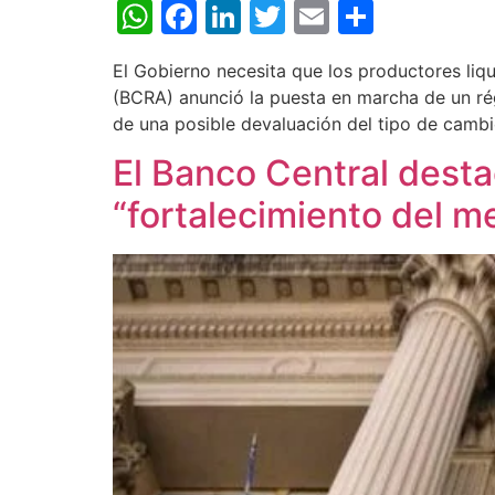
WhatsApp
Facebook
LinkedIn
Twitter
Email
Share
El Gobierno necesita que los productores liq
(BCRA) anunció la puesta en marcha de un régi
de una posible devaluación del tipo de cambio
El Banco Central dest
“fortalecimiento del m