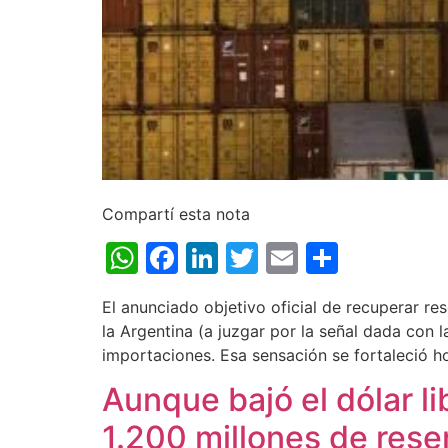
Compartí esta nota
WhatsApp
Facebook
LinkedIn
Twitter
Email
Share
El anunciado objetivo oficial de recuperar res
la Argentina (a juzgar por la señal dada con l
importaciones. Esa sensación se fortaleció ho
Aunque bajó el dólar li
1.200 millones de rese