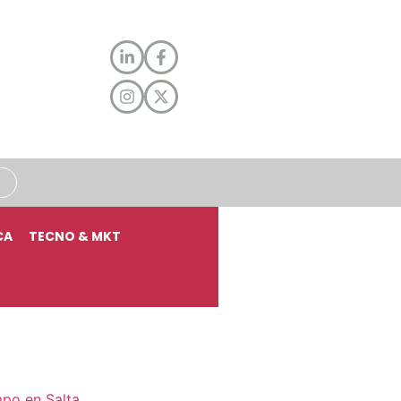
CA
TECNO & MKT
mpo en Salta