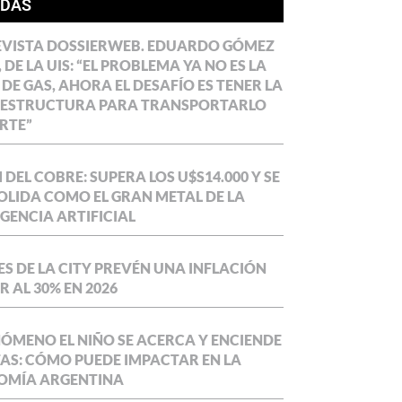
ÍDAS
EVISTA DOSSIERWEB. EDUARDO GÓMEZ
 DE LA UIS: “EL PROBLEMA YA NO ES LA
 DE GAS, AHORA EL DESAFÍO ES TENER LA
AESTRUCTURA PARA TRANSPORTARLO
RTE”
DEL COBRE: SUPERA LOS U$S14.000 Y SE
LIDA COMO EL GRAN METAL DE LA
IGENCIA ARTIFICIAL
S DE LA CITY PREVÉN UNA INFLACIÓN
 AL 30% EN 2026
NÓMENO EL NIÑO SE ACERCA Y ENCIENDE
AS: CÓMO PUEDE IMPACTAR EN LA
OMÍA ARGENTINA