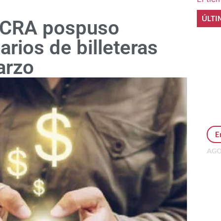
ÚLTI
 BCRA pospuso
rios de billeteras
arzo
E
AGO
Per
MEP
inv