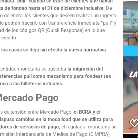
ediata “pull” cuando se trate de clientes que hayan
 de fondeo hasta el 31 de diciembre inclusive
. De
o de enero, los clientes que deseen realizar un ingreso
o podrán hacerlo con transferencia inmediata “pull” y
idad de los códigos QR (Quick Response) en lo que
crédito.
 los casos se deja sin efecto la nueva normativa
la entidad monetaria se buscaba
la migración del
nsferencias pull como mecanismo para fondear (es
co a las billeteras virtuales.
 Mercado Pago
as de tensión entre Mercado Pago,
el BCRA y el
ispuso cambios en la modalidad que se utiliza para
dores de servicios de pago,
el regulador monetario se
Comisión Interbancaria de Medios de Pago (CIMPRA)