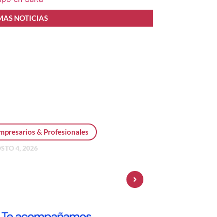
MAS NOTICIAS
mpresarios & Profesionales
STO 4, 2026
sonal Pay incorpora dólar
 y amplía su oferta de
ersiones