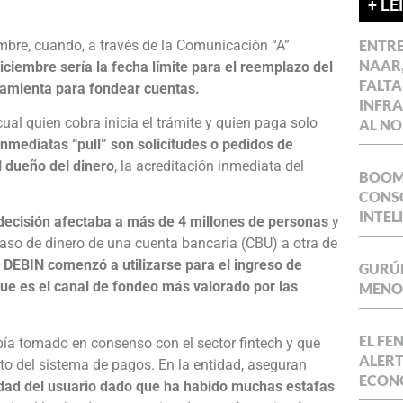
+ LE
bre, cuando, a través de la Comunicación “A”
ENTR
NAAR,
iciembre sería la fecha límite para el reemplazo del
FALTA
ramienta para fondear cuentas.
INFR
cual quien cobra inicia el trámite y quien paga solo
AL NO
inmediatas “pull” son solicitudes o pedidos de
l dueño del dinero
, la acreditación inmediata del
BOOM 
CONSO
INTEL
decisión afectaba a más de 4 millones de personas
y
aso de dinero de una cuenta bancaria (CBU) a otra de
l DEBIN comenzó a utilizarse para el ingreso de
GURÚE
 que es el canal de fondeo más valorado por las
MENOR
EL FE
bía tomado en consenso con el sector fintech y que
ALERT
o del sistema de pagos. En la entidad, aseguran
ECON
idad del usuario dado que ha habido muchas estafas