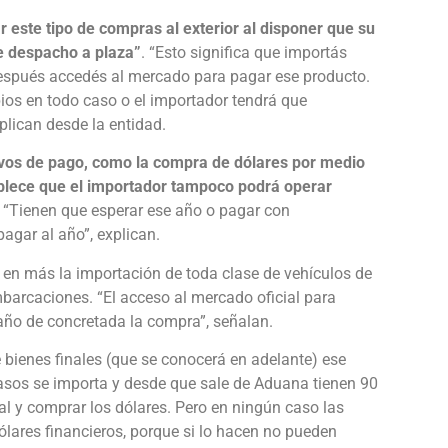
 este tipo de compras al exterior al disponer que su
de despacho a plaza”
. “Esto significa que importás
después accedés al mercado para pagar ese producto.
ios en todo caso o el importador tendrá que
plican desde la entidad.
tivos de pago, como la compra de dólares por medio
ablece que el importador tampoco podrá operar
“Tienen que esperar ese año o pagar con
pagar al año”, explican.
í en más la importación de toda clase de vehículos de
mbarcaciones. “El acceso al mercado oficial para
 año de concretada la compra”, señalan.
e bienes finales (que se conocerá en adelante) ese
casos se importa y desde que sale de Aduana tienen 90
al y comprar los dólares. Pero en ningún caso las
lares financieros, porque si lo hacen no pueden