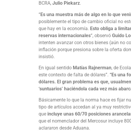
BCRA,
Julio Piekarz
.
“
Es una muestra más de algo en lo que veni
posiblemente el tipo de cambio oficial no est
que hay en la economía.
Esto obliga a limit
reservas internacionales
“, observó
Guido Lo
intenten avanzar con otros bienes (aún no co
inflación porque presiona sobre la oferta d
insistió.
En igual sentido
Matías Rajnerman
, de Ecola
este contexto de falta de dólares”.
“Es una fo
dólares. El gran problema es que, usualment
‘suntuarios’ haciéndola cada vez más abarca
Básicamente lo que la norma hace es fijar n
tipo de artículos accedan al ya muy restrict
que
incluye unas 60/70 posiciones arancelar
que el nomenclador del Mercosur incluye 8000
aclararon desde Aduana.