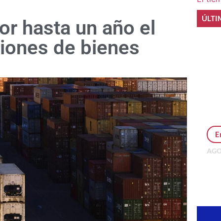
ÚLTI
or hasta un año el
iones de bienes
E
AGO
Per
MEP
inv