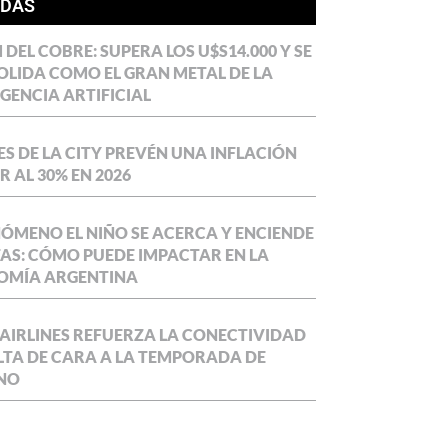
ÍDAS
DEL COBRE: SUPERA LOS U$S14.000 Y SE
LIDA COMO EL GRAN METAL DE LA
IGENCIA ARTIFICIAL
S DE LA CITY PREVÉN UNA INFLACIÓN
 AL 30% EN 2026
NÓMENO EL NIÑO SE ACERCA Y ENCIENDE
AS: CÓMO PUEDE IMPACTAR EN LA
OMÍA ARGENTINA
AIRLINES REFUERZA LA CONECTIVIDAD
LTA DE CARA A LA TEMPORADA DE
NO