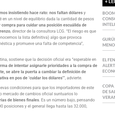
+ LE
mos insistiendo hace rato: nos faltan dólares
y
BOOM 
CONSO
é en un nivel de equilibrio dada la cantidad de pesos
INTEL
ar compra para cuidar una posición escuálida de
renzo
, director de la consultora LCG. “El riesgo es que
nocemos la lista definitiva) algo que provoca
GURÚE
oméstica y promueve una falta de competencia”,
MENOR
tina, sostiene que la decisión oficial era “esperable en
EL FE
ALERT
rma de intentar asignarle prioridades a la compra de
ECON
e, se abre la puerta a cambiar la definición de
tiva en pos de ‘cuidar los dólares'”
, advierte.
COPA 
uevas condiciones para que los importadores de este
DE SA
ivo mercado de cambios oficial suntuarios lo
VERA
ias de bienes finales
. Es un número bajo, pensando
 posiciones y el general llega hasta las 32.000,