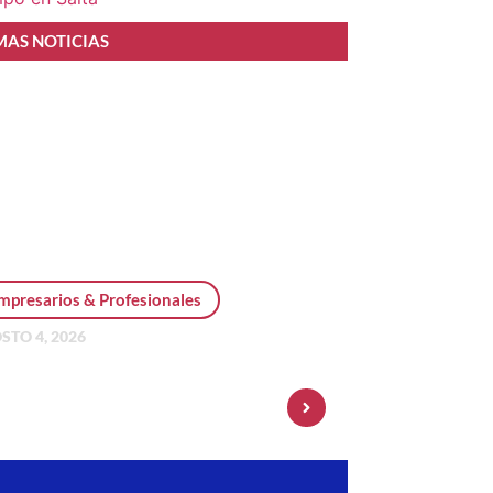
MAS NOTICIAS
mpresarios & Profesionales
STO 4, 2026
sonal Pay incorpora dólar
 y amplía su oferta de
ersiones