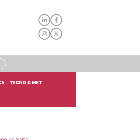
CA
TECNO & MKT
mpo en Salta