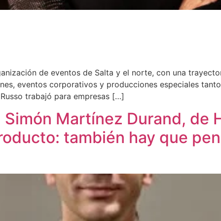
rganización de eventos de Salta y el norte, con una trayec
nes, eventos corporativos y producciones especiales tanto 
, Russo trabajó para empresas […]
. Simón Martínez Durand, de H
roducto: también hay que pens