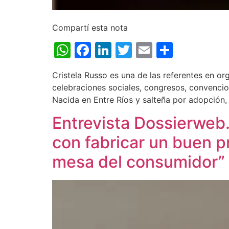
Compartí esta nota
WhatsApp
Facebook
LinkedIn
Twitter
Email
Share
Cristela Russo es una de las referentes en o
celebraciones sociales, congresos, convencio
Nacida en Entre Ríos y salteña por adopción
Entrevista Dossierweb
con fabricar un buen p
mesa del consumidor”