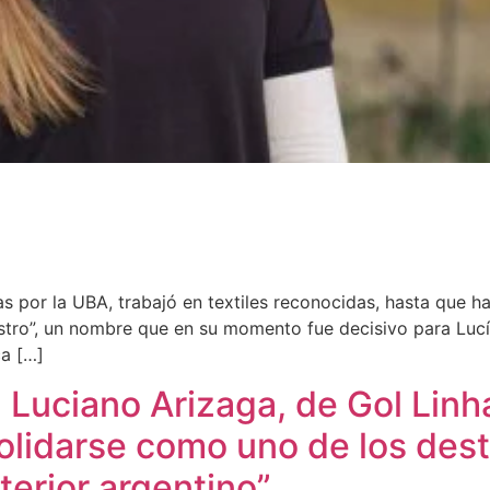
 por la UBA, trabajó en textiles reconocidas, hasta que ha
stro”, un nombre que en su momento fue decisivo para Lucía.
a […]
 Luciano Arizaga, de Gol Linha
lidarse como uno de los dest
terior argentino”