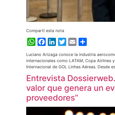
Compartí esta nota
WhatsApp
Facebook
LinkedIn
Twitter
Email
Share
Luciano Arizaga conoce la industria aerocom
internacionales como LATAM, Copa Airlines y
Internacional de GOL Linhas Aéreas. Desde es
Entrevista Dossierweb.
valor que genera un ev
proveedores”