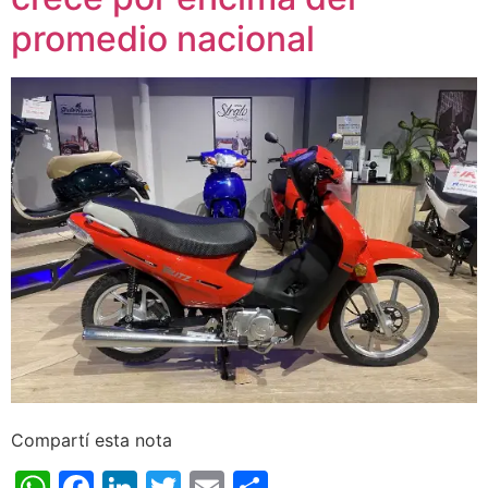
promedio nacional
Compartí esta nota
WhatsApp
Facebook
LinkedIn
Twitter
Email
Share