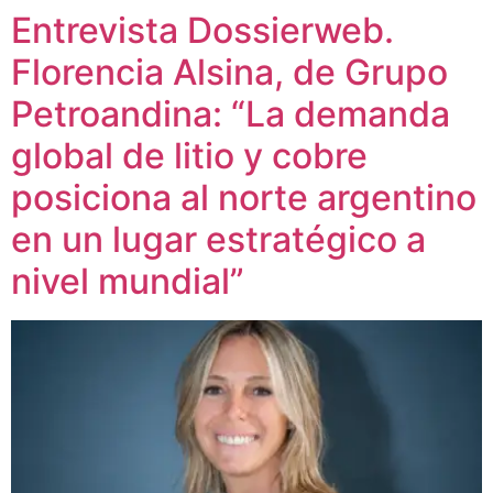
Entrevista Dossierweb.
Florencia Alsina, de Grupo
Petroandina: “La demanda
global de litio y cobre
posiciona al norte argentino
en un lugar estratégico a
nivel mundial”