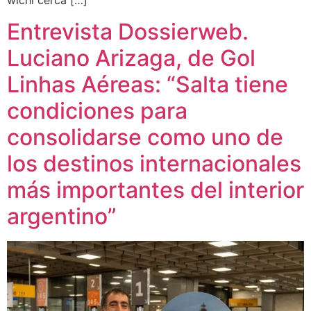
wichi cerca […]
Entrevista Dossierweb.
Luciano Arizaga, de Gol
Linhas Aéreas: “Salta tiene
condiciones para
consolidarse como uno de
los destinos internacionales
más importantes del interior
argentino”