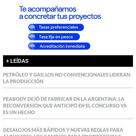
+ LEÍDAS
PETRÓLEO Y GAS: LOS NO CONVENCIONALES LIDERAN
LA PRODUCCIÓN
PEABODY DEJÓ DE FABRICAR EN LA ARGENTINA: LA
RECONVERSIÓN QUE ANTICIPÓ EN EL CONCURSO YA
ES UN HECHO
DESALOJOS MÁS RÁPIDOS Y NUEVAS REGLAS PARA