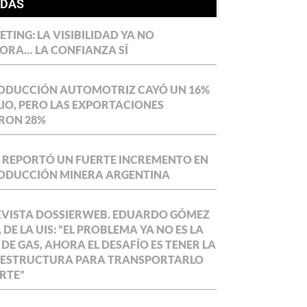
ÍDAS
TING: LA VISIBILIDAD YA NO
ORA… LA CONFIANZA SÍ
RODUCCIÓN AUTOMOTRIZ CAYÓ UN 16%
LIO, PERO LAS EXPORTACIONES
RON 28%
 REPORTÓ UN FUERTE INCREMENTO EN
RODUCCIÓN MINERA ARGENTINA
EVISTA DOSSIERWEB. EDUARDO GÓMEZ
 DE LA UIS: “EL PROBLEMA YA NO ES LA
 DE GAS, AHORA EL DESAFÍO ES TENER LA
AESTRUCTURA PARA TRANSPORTARLO
RTE”