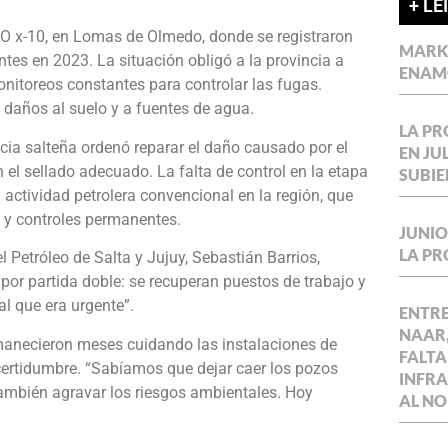
+ LE
 LO x-10, en Lomas de Olmedo, donde se registraron
MARKE
es en 2023. La situación obligó a la provincia a
ENAM
nitoreos constantes para controlar las fugas.
daños al suelo y a fuentes de agua.
LA P
icia salteña ordenó reparar el daño causado por el
EN JU
l sellado adecuado. La falta de control en la etapa
SUBIE
actividad petrolera convencional en la región, que
l y controles permanentes.
JUNIO
LA P
el Petróleo de Salta y Jujuy, Sebastián Barrios,
 por partida doble: se recuperan puestos de trabajo y
l que era urgente”.
ENTR
NAAR,
rmanecieron meses cuidando las instalaciones de
FALTA
certidumbre. “Sabíamos que dejar caer los pozos
INFR
también agravar los riesgos ambientales. Hoy
AL NO