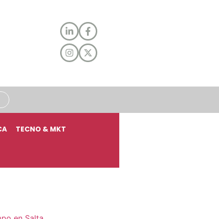
CA
TECNO & MKT
mpo en Salta