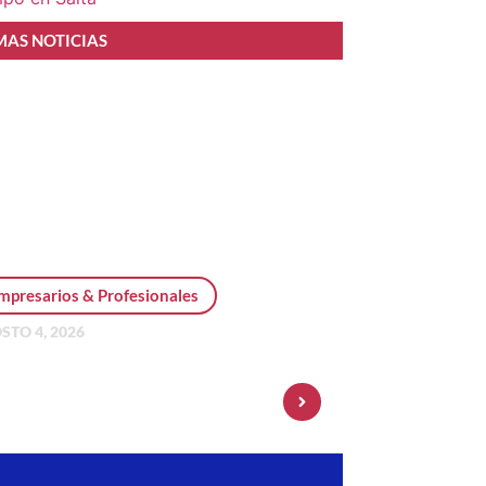
MAS NOTICIAS
mpresarios & Profesionales
STO 4, 2026
sonal Pay incorpora dólar
 y amplía su oferta de
ersiones