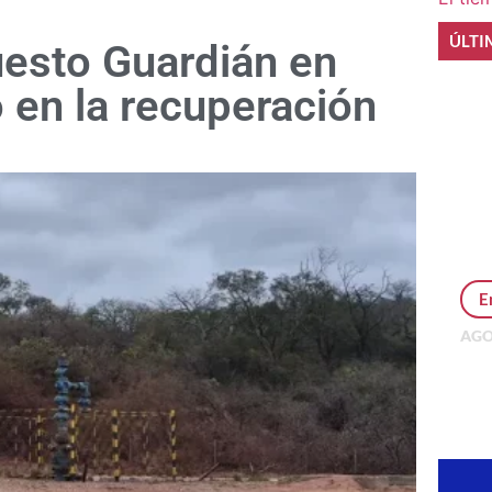
ÚLTI
esto Guardián en
 en la recuperación
E
AGO
Per
MEP
inv