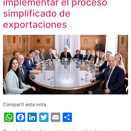
implementar el proceso
simplificado de
exportaciones
Compartí esta nota
WhatsApp
Facebook
LinkedIn
Twitter
Email
Share