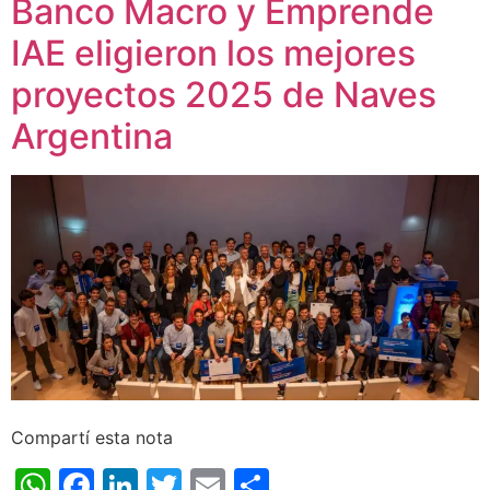
Banco Macro y Emprende
IAE eligieron los mejores
proyectos 2025 de Naves
Argentina
Compartí esta nota
WhatsApp
Facebook
LinkedIn
Twitter
Email
Share