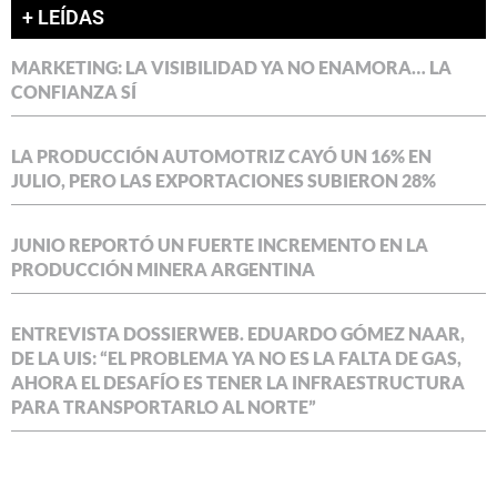
+ LEÍDAS
MARKETING: LA VISIBILIDAD YA NO ENAMORA… LA
CONFIANZA SÍ
LA PRODUCCIÓN AUTOMOTRIZ CAYÓ UN 16% EN
JULIO, PERO LAS EXPORTACIONES SUBIERON 28%
JUNIO REPORTÓ UN FUERTE INCREMENTO EN LA
PRODUCCIÓN MINERA ARGENTINA
ENTREVISTA DOSSIERWEB. EDUARDO GÓMEZ NAAR,
DE LA UIS: “EL PROBLEMA YA NO ES LA FALTA DE GAS,
AHORA EL DESAFÍO ES TENER LA INFRAESTRUCTURA
PARA TRANSPORTARLO AL NORTE”