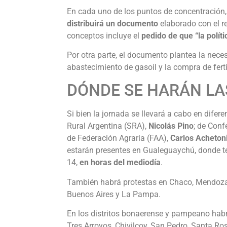
En cada uno de los puntos de concentración, 
distribuirá un documento
elaborado con el r
conceptos incluye el
pedido de que “la polít
Por otra parte, el documento plantea la nece
abastecimiento de gasoil y la compra de ferti
DÓNDE SE HARÁN L
Si bien la jornada se llevará a cabo en difer
Rural Argentina (SRA),
Nicolás Pino
; de Conf
de Federación Agraria (FAA),
Carlos Acheton
estarán presentes en Gualeguaychú, donde te
14,
en horas del mediodía
.
También habrá protestas en Chaco, Mendoza, 
Buenos Aires y La Pampa.
En los distritos bonaerense y pampeano hab
Tres Arroyos, Chivilcoy, San Pedro, Santa Ro