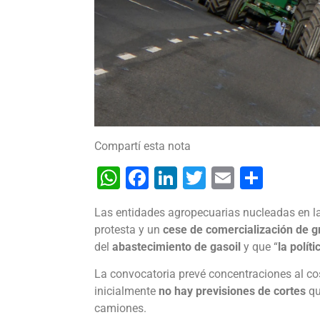
Compartí esta nota
WhatsApp
Facebook
LinkedIn
Twitter
Email
Shar
Las entidades agropecuarias nucleadas en l
protesta y un
cese de comercialización de g
del
abastecimiento de gasoil
y que “
la polít
La convocatoria prevé concentraciones al cos
inicialmente
no hay previsiones de cortes
qu
camiones.