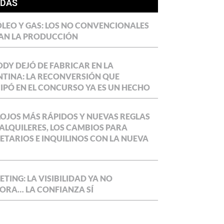
ÍDAS
LEO Y GAS: LOS NO CONVENCIONALES
AN LA PRODUCCIÓN
DY DEJÓ DE FABRICAR EN LA
TINA: LA RECONVERSIÓN QUE
IPÓ EN EL CONCURSO YA ES UN HECHO
OJOS MÁS RÁPIDOS Y NUEVAS REGLAS
ALQUILERES, LOS CAMBIOS PARA
ETARIOS E INQUILINOS CON LA NUEVA
TING: LA VISIBILIDAD YA NO
ORA… LA CONFIANZA SÍ