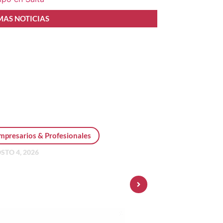
MAS NOTICIAS
mpresarios & Profesionales
STO 4, 2026
sonal Pay incorpora dólar
 y amplía su oferta de
ersiones