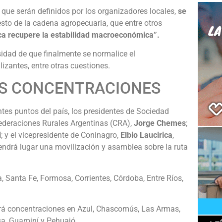
que serán definidos por los organizadores locales,
se
esto de la cadena agropecuaria, que entre otros
ica recupere la estabilidad macroeconómica”.
sidad de que finalmente se normalice el
lizantes, entre otras cuestiones.
AS CONCENTRACIONES
entes puntos del país, los presidentes de Sociedad
ederaciones Rurales Argentinas (CRA),
Jorge Chemes
;
i
; y el vicepresidente de Coninagro,
Elbio Laucirica
,
ndrá lugar una movilización y asamblea sobre la ruta
Santa Fe, Formosa, Corrientes, Córdoba, Entre Ríos,
rá concentraciones en Azul, Chascomús, Las Armas,
sa, Guaminí y Pehuajó.