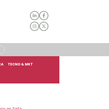
CA
TECNO & MKT
mpo en Salta