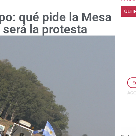
ÚLTI
po: qué pide la Mesa
será la protesta
E
AGO
Per
MEP
inv