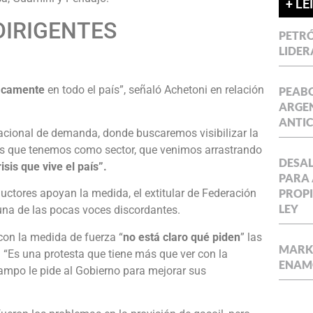
+ LE
DIRIGENTES
PETRÓ
LIDER
icamente
en todo el país”, señaló Achetoni en relación
PEABO
ARGEN
ANTIC
acional de demanda, donde buscaremos visibilizar la
s que tenemos como sector, que venimos arrastrando
DESAL
isis que vive el país”.
PARA 
PROPI
ductores apoyan la medida, el extitular de Federación
LEY
 una de las pocas voces discordantes.
on la medida de fuerza “
no está claro qué piden
” las
MARKE
“Es una protesta que tiene más que ver con la
ENAM
campo le pide al Gobierno para mejorar sus