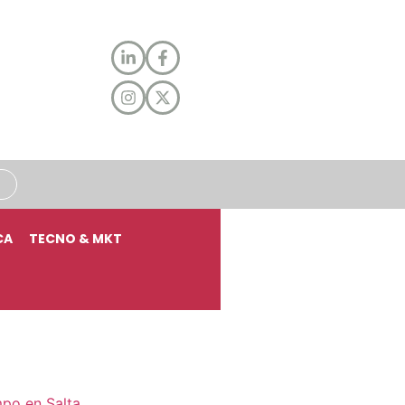
CA
TECNO & MKT
mpo en Salta