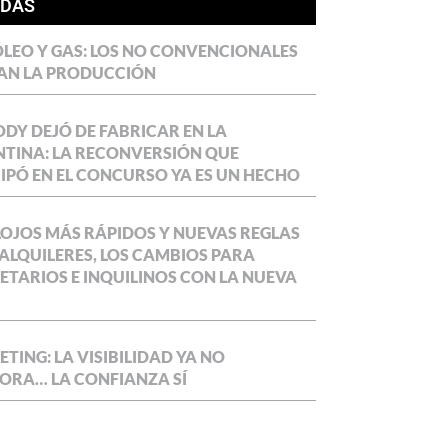
ÍDAS
LEO Y GAS: LOS NO CONVENCIONALES
AN LA PRODUCCIÓN
DY DEJÓ DE FABRICAR EN LA
TINA: LA RECONVERSIÓN QUE
IPÓ EN EL CONCURSO YA ES UN HECHO
OJOS MÁS RÁPIDOS Y NUEVAS REGLAS
ALQUILERES, LOS CAMBIOS PARA
ETARIOS E INQUILINOS CON LA NUEVA
TING: LA VISIBILIDAD YA NO
ORA… LA CONFIANZA SÍ