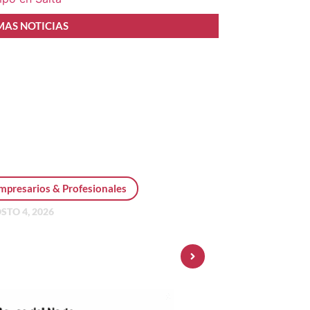
MAS NOTICIAS
mpresarios & Profesionales
STO 4, 2026
sonal Pay incorpora dólar
 y amplía su oferta de
ersiones