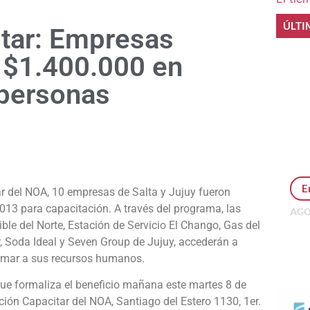
ÚLTI
tar: Empresas
e $1.400.000 en
 personas
e
E
ar del NOA, 10 empresas de Salta y Jujuy fueron
2013 para capacitación.
A través del programa, las
AGO
le del Norte, Estación de Servicio El Chango, Gas del
Per
MEP
r, Soda Ideal y Seven Group de Jujuy, accederán a
inv
formar a sus recursos humanos.
ue formaliza el beneficio mañana este martes 8 de
ión Capacitar del NOA, Santiago del Estero 1130, 1er.