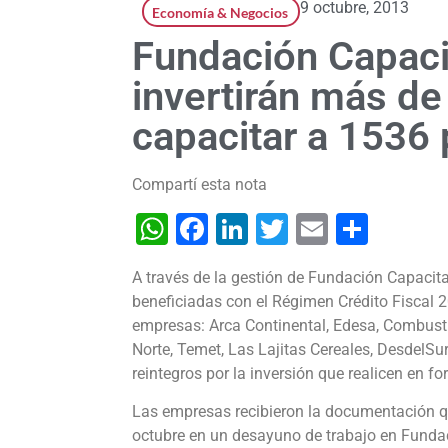
9 octubre, 2013
Economía & Negocios
Fundación Capaci
invertirán más d
capacitar a 1536
Compartí esta nota
WhatsApp
Facebook
LinkedIn
Twitter
Email
Shar
A través de la gestión de Fundación Capacit
beneficiadas con el Régimen Crédito Fiscal 
empresas: Arca Continental, Edesa, Combustib
Norte, Temet, Las Lajitas Cereales, DesdelSu
reintegros por la inversión que realicen en 
Las empresas recibieron la documentación q
octubre en un desayuno de trabajo en Fundac