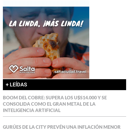
+ LEÍDAS
BOOM DEL COBRE: SUPERA LOS U$S14.000 Y SE
CONSOLIDA COMO EL GRAN METAL DE LA
INTELIGENCIA ARTIFICIAL
GURÚES DE LA CITY PREVÉN UNA INFLACIÓN MENOR