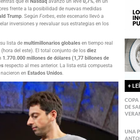
ientras que el
Nasdaq
avanzó un leve
0,7%
, en un
ores frente a la posibilidad de nuevas medidas
ald Trump
. Según
Forbes
, este escenario llevó a
ar inversiones y reevaluar sus estrategias en los
su lista de
multimillonarios globales
en tiempo real
(hora del este). El total conjunto de los
diez
en
1.770.000 millones de dólares (1,77 billones de
es
respecto al mes anterior. La lista está compuesta
nacieron en
Estados Unidos
.
+ LE
COPA 
DE SA
VERA
UNA P
ANTON