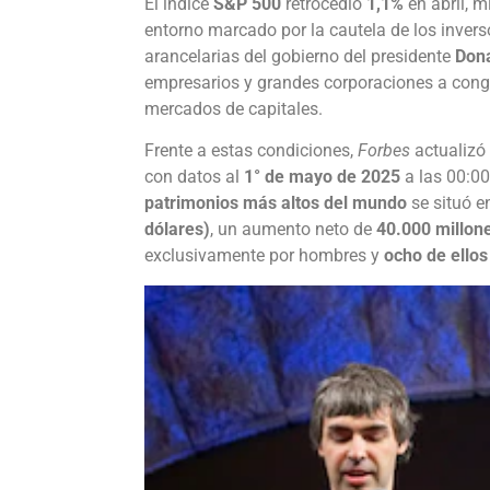
El índice
S&P 500
retrocedió
1,1%
en abril, m
entorno marcado por la cautela de los invers
arancelarias del gobierno del presidente
Don
empresarios y grandes corporaciones a congel
mercados de capitales.
Frente a estas condiciones,
Forbes
actualizó 
con datos al
1° de mayo de 2025
a las 00:00 
patrimonios más altos del mundo
se situó 
dólares)
, un aumento neto de
40.000 millon
exclusivamente por hombres y
ocho de ellos