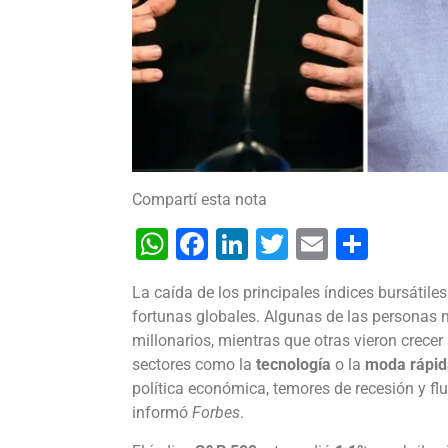
Compartí esta nota
WhatsApp
Facebook
LinkedIn
Twitter
Email
Shar
La caída de los principales índices bursátile
fortunas globales. Algunas de las personas 
millonarios, mientras que otras vieron crece
sectores como la
tecnología
o la
moda rápid
política económica, temores de recesión y fl
informó
Forbes
.