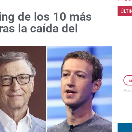
ÚLTI
ing de los 10 más
ras la caída del
E
AGO
Per
MEP
inv