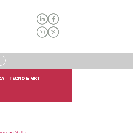
CA
TECNO & MKT
mpo en Salta