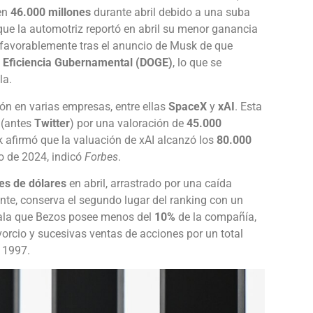
 en
46.000 millones
durante abril debido a una suba
que la automotriz reportó en abril su menor ganancia
 favorablemente tras el anuncio de Musk de que
 Eficiencia Gubernamental (DOGE)
, lo que se
la.
n en varias empresas, entre ellas
SpaceX
y
xAI
. Esta
(antes
Twitter
) por una valoración de
45.000
 afirmó que la valuación de xAI alcanzó los
80.000
o de 2024, indicó
Forbes
.
es de dólares
en abril, arrastrado por una caída
nte, conserva el segundo lugar del ranking con un
la que Bezos posee menos del
10%
de la compañía,
vorcio y sucesivas ventas de acciones por un total
 1997.