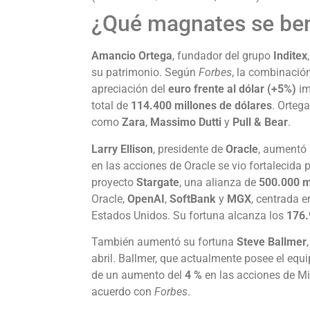
¿Qué magnates se bene
Amancio Ortega
, fundador del grupo
Inditex
su patrimonio. Según
Forbes
, la combinació
apreciación del
euro frente al dólar (+5%)
im
total de
114.400 millones de dólares
. Orteg
como
Zara
,
Massimo Dutti
y
Pull & Bear
.
Larry Ellison
, presidente de
Oracle
, aumentó
en las acciones de Oracle se vio fortalecida 
proyecto
Stargate
, una alianza de
500.000 m
Oracle,
OpenAI
,
SoftBank
y
MGX
, centrada e
Estados Unidos. Su fortuna alcanza los
176.
También aumentó su fortuna
Steve Ballmer
abril. Ballmer, que actualmente posee el equ
de un aumento del
4 %
en las acciones de Mi
acuerdo con
Forbes
.