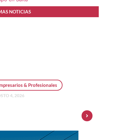
MAS NOTICIAS
mpresarios & Profesionales
STO 4, 2026
sonal Pay incorpora dólar
 y amplía su oferta de
ersiones