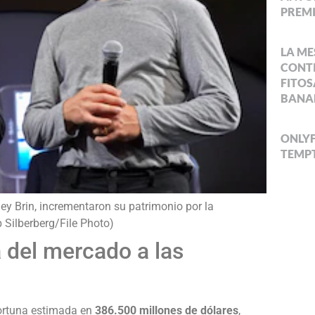
PREMI
LA ME
CONTI
FITOS
BANA
ONLYF
TEMPT
ey Brin, incrementaron su patrimonio por la
 Silberberg/File Photo)
 del mercado a las
fortuna estimada en
386.500 millones de dólares
,