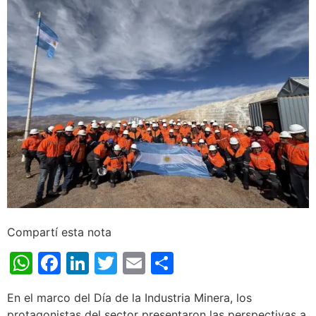
Compartí esta nota
WhatsApp
Facebook
LinkedIn
Twitter
Email
Share
En el marco del Día de la Industria Minera, los
protagonistas del sector presentaron las perspectivas a