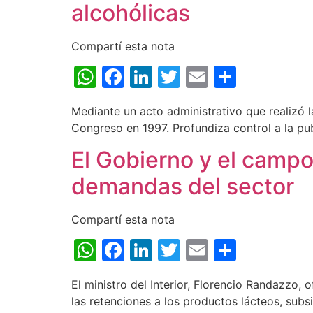
alcohólicas
Compartí esta nota
WhatsApp
Facebook
LinkedIn
Twitter
Email
Share
Mediante un acto administrativo que realizó l
Congreso en 1997. Profundiza control a la pub
El Gobierno y el camp
demandas del sector
Compartí esta nota
WhatsApp
Facebook
LinkedIn
Twitter
Email
Share
El ministro del Interior, Florencio Randazzo,
las retenciones a los productos lácteos, sub