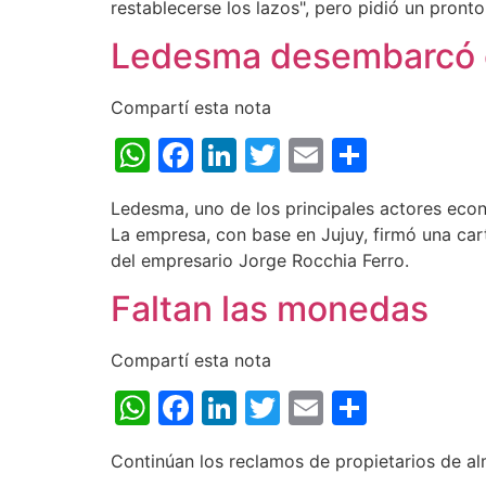
restablecerse los lazos", pero pidió un pront
Ledesma desembarcó
Compartí esta nota
WhatsApp
Facebook
LinkedIn
Twitter
Email
Share
Ledesma, uno de los principales actores eco
La empresa, con base en Jujuy, firmó una cart
del empresario Jorge Rocchia Ferro.
Faltan las monedas
Compartí esta nota
WhatsApp
Facebook
LinkedIn
Twitter
Email
Share
Continúan los reclamos de propietarios de a