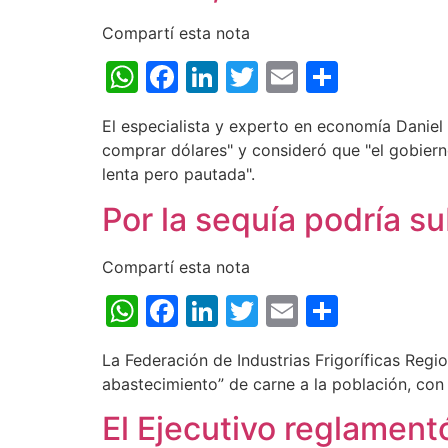
Compartí esta nota
WhatsApp
Facebook
LinkedIn
Twitter
Email
Share
El especialista y experto en economía Daniel
comprar dólares" y consideró que "el gobiern
lenta pero pautada".
Por la sequía podría su
Compartí esta nota
WhatsApp
Facebook
LinkedIn
Twitter
Email
Share
La Federación de Industrias Frigoríficas Regio
abastecimiento” de carne a la población, con
El Ejecutivo reglament