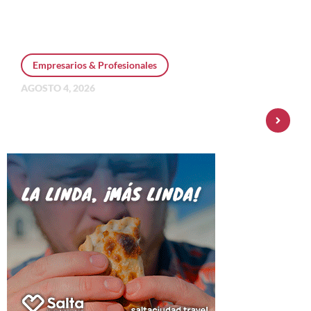
Empresarios & Profesionales
AGOSTO 4, 2026
Personal Pay incorpora dólar MEP y
amplía su oferta de inversiones