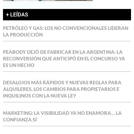
+ LEÍDAS
PETRÓLEO Y GAS: LOS NO CONVENCIONALES LIDERAN
LA PRODUCCIÓN
PEABODY DEJÓ DE FABRICAR EN LA ARGENTINA: LA
RECONVERSIÓN QUE ANTICIPÓ EN EL CONCURSO YA
ES UN HECHO
DESALOJOS MÁS RÁPIDOS Y NUEVAS REGLAS PARA
ALQUILERES, LOS CAMBIOS PARA PROPIETARIOS E
INQUILINOS CON LA NUEVA LEY
MARKETING: LA VISIBILIDAD YA NO ENAMORA… LA
CONFIANZA SÍ