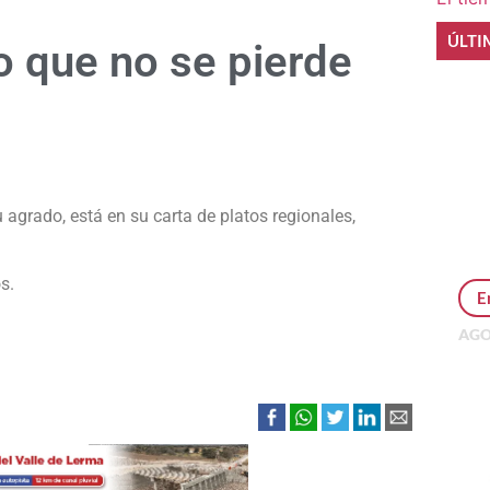
ÚLTI
o que no se pierde
e
 agrado, está en su carta de platos regionales,
s.
E
AGO
Per
MEP
inv