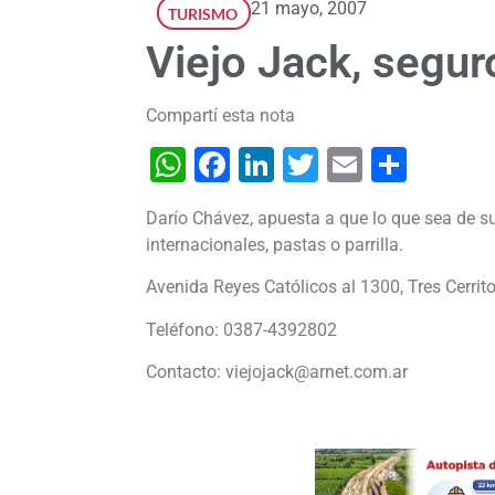
21 mayo, 2007
TURISMO
Viejo Jack, segur
Compartí esta nota
WhatsApp
Facebook
LinkedIn
Twitter
Email
Shar
Darío Chávez, apuesta a que lo que sea de su
internacionales, pastas o parrilla.
Avenida Reyes Católicos al 1300, Tres Cerrito
Teléfono: 0387-4392802
Contacto: viejojack@arnet.com.ar