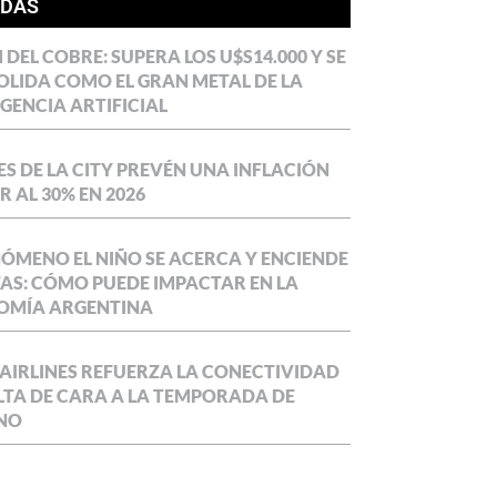
ÍDAS
DEL COBRE: SUPERA LOS U$S14.000 Y SE
LIDA COMO EL GRAN METAL DE LA
IGENCIA ARTIFICIAL
S DE LA CITY PREVÉN UNA INFLACIÓN
 AL 30% EN 2026
NÓMENO EL NIÑO SE ACERCA Y ENCIENDE
AS: CÓMO PUEDE IMPACTAR EN LA
OMÍA ARGENTINA
AIRLINES REFUERZA LA CONECTIVIDAD
LTA DE CARA A LA TEMPORADA DE
NO