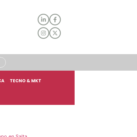
CA
TECNO & MKT
mpo en Salta