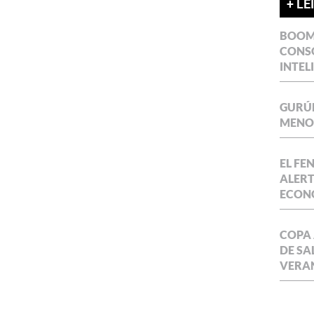
+ LE
BOOM 
CONSO
INTEL
GURÚE
MENOR
EL FE
ALERT
ECON
COPA 
DE SA
VERA