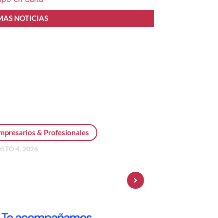
MAS NOTICIAS
mpresarios & Profesionales
STO 4, 2026
sonal Pay incorpora dólar
 y amplía su oferta de
ersiones