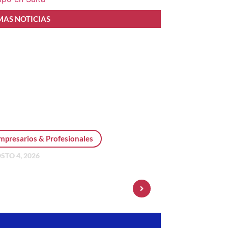
MAS NOTICIAS
mpresarios & Profesionales
STO 4, 2026
sonal Pay incorpora dólar
 y amplía su oferta de
ersiones