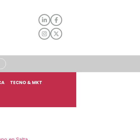
CA
TECNO & MKT
mpo en Salta