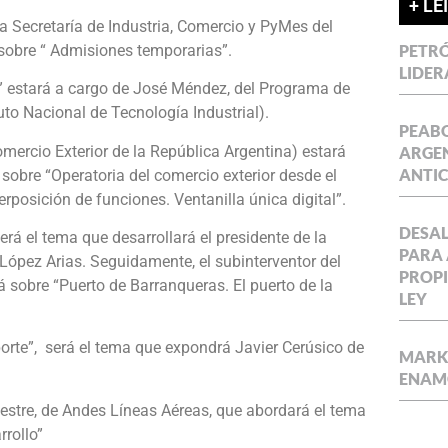
+ LE
la Secretaría de Industria, Comercio y PyMes del
bre “ Admisiones temporarias”.
PETRÓ
LIDER
” estará a cargo de José Méndez, del Programa de
uto Nacional de Tecnología Industrial).
PEABO
rcio Exterior de la República Argentina) estará
ARGEN
ANTIC
sobre “Operatoria del comercio exterior desde el
perposición de funciones. Ventanilla única digital”.
DESAL
será el tema que desarrollará el presidente de la
PARA 
López Arias. Seguidamente, el subinterventor del
PROPI
á sobre “Puerto de Barranqueras. El puerto de la
LEY
porte”, será el tema que expondrá Javier Cerúsico de
MARKE
ENAM
nestre, de Andes Líneas Aéreas, que abordará el tema
rollo”