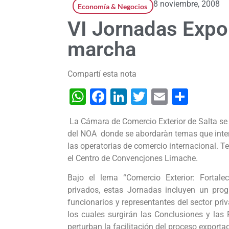
8 noviembre, 2008
Economía & Negocios
VI Jornadas Expo
marcha
Compartí esta nota
WhatsApp
Facebook
LinkedIn
Twitter
Email
Shar
La Cámara de Comercio Exterior de Salta se
del NOA donde se abordaràn temas que intere
las operatorias de comercio internacional. T
el Centro de Convencjones Limache
.
Bajo el lema “Comercio Exterior: Fortalec
privados, estas Jornadas incluyen un pro
funcionarios y representantes del sector priv
los cuales surgirán las Conclusiones y las
perturban la facilitación del proceso exportad