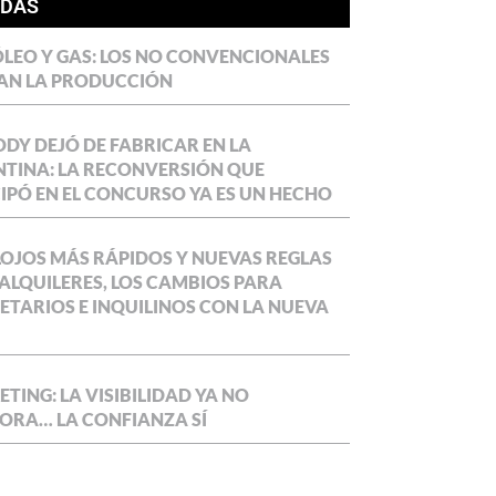
ÍDAS
LEO Y GAS: LOS NO CONVENCIONALES
AN LA PRODUCCIÓN
DY DEJÓ DE FABRICAR EN LA
TINA: LA RECONVERSIÓN QUE
IPÓ EN EL CONCURSO YA ES UN HECHO
OJOS MÁS RÁPIDOS Y NUEVAS REGLAS
ALQUILERES, LOS CAMBIOS PARA
ETARIOS E INQUILINOS CON LA NUEVA
TING: LA VISIBILIDAD YA NO
ORA… LA CONFIANZA SÍ