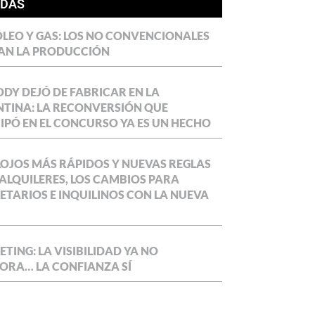
ÍDAS
LEO Y GAS: LOS NO CONVENCIONALES
AN LA PRODUCCIÓN
DY DEJÓ DE FABRICAR EN LA
TINA: LA RECONVERSIÓN QUE
IPÓ EN EL CONCURSO YA ES UN HECHO
OJOS MÁS RÁPIDOS Y NUEVAS REGLAS
ALQUILERES, LOS CAMBIOS PARA
ETARIOS E INQUILINOS CON LA NUEVA
TING: LA VISIBILIDAD YA NO
ORA… LA CONFIANZA SÍ