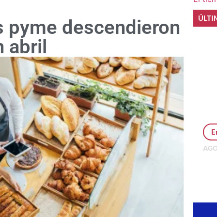
ÚLTI
s pyme descendieron
 abril
E
AGO
Per
MEP
inv