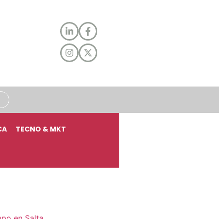
CA
TECNO & MKT
mpo en Salta