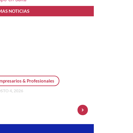
MAS NOTICIAS
mpresarios & Profesionales
STO 4, 2026
sonal Pay incorpora dólar
 y amplía su oferta de
ersiones