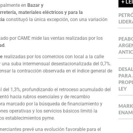
+ LE
cipalmente en
Bazar y
rretería, materiales eléctricos y para la
PETRÓ
ia
constituyó la única excepción, con una variación
LIDER
rmado por CAME mide las ventas realizadas por los
PEABO
ad
.
ARGEN
ANTIC
ne
realizadas por los comercios con local a la calle
 y una suba intermensual desestacionalizada del 0,7%.
DESAL
sar la contracción observada en el índice general de
PARA 
PROPI
LEY
l del 1,3%, profundizando el retroceso acumulado del
rientó hacia rubros esenciales y de recambio
ra marcado por la búsqueda de financiamiento y
MARKE
nes operativas y los servicios básicos limitó la
ENAM
los establecimientos pyme.
merciantes prevé una evolución favorable para el