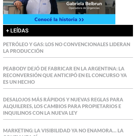
+ LEÍDAS
PETRÓLEO Y GAS: LOS NO CONVENCIONALES LIDERAN
LA PRODUCCIÓN
PEABODY DEJÓ DE FABRICAR EN LA ARGENTINA: LA
RECONVERSIÓN QUE ANTICIPÓ EN EL CONCURSO YA
ES UN HECHO
DESALOJOS MÁS RÁPIDOS Y NUEVAS REGLAS PARA
ALQUILERES, LOS CAMBIOS PARA PROPIETARIOS E
INQUILINOS CON LA NUEVA LEY
MARKETING: LA VISIBILIDAD YA NO ENAMORA… LA