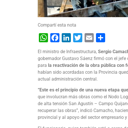
Compartí esta nota
WhatsApp
Facebook
LinkedIn
Twitter
Email
Shar
El ministro de Infraestructura,
Sergio Camac
gobernador Gustavo Sáenz firmó con el jefe d
para
la reactivación de la obra pública con 
habían sido acordadas con la Provincia qued
actual administración central.
“Este es el principio de una nueva etapa q
que involucran más obras como el Nodo Logíst
de alta tensión San Agustín – Campo Quijan
recuperar las obras”, indicó Camacho, hacien
provincial y al apoyo del sector empresario 