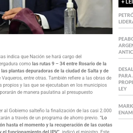
+ LE
PETRÓ
LIDER
PEABO
ARGEN
ANTIC
cas indica que Nación se hará cargo del
nvergadura como
las rutas 9 – 34 entre Rosario de la
DESAL
 las plantas depuradoras de la ciudad de Salta y de
PARA 
 Vaqueros, entre otras. También refiere a las obras de
PROPI
s propios y las que se ejecutaban en los municipios
LEY
rporarán de manera paulatina al presupuesto
MARKE
 al Gobierno salteño la finalización de las casi 2.000
ENAM
etarán a través de un programa de ahorro previo. “
Lo
ión hasta el momento y la recuperación de las cuotas
y el funcionamiento del IPV”,
indicó el ministro. Este