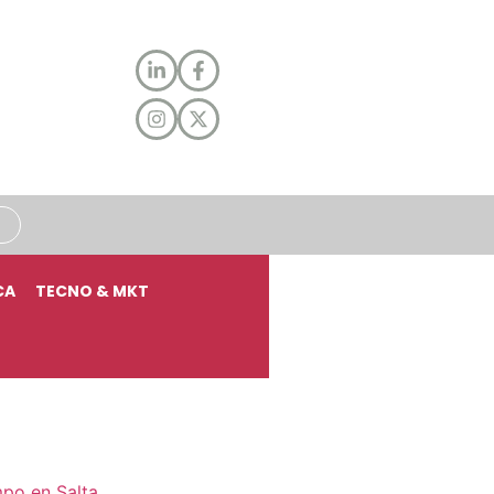
CA
TECNO & MKT
mpo en Salta