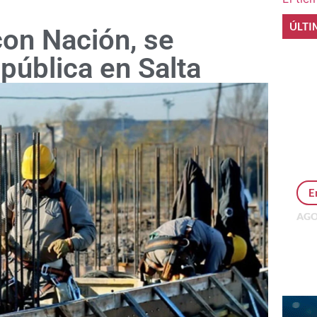
ÚLTI
con Nación, se
 pública en Salta
E
AGO
Per
MEP
inv