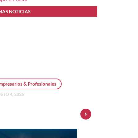
MAS NOTICIAS
mpresarios & Profesionales
STO 4, 2026
sonal Pay incorpora dólar
 y amplía su oferta de
ersiones