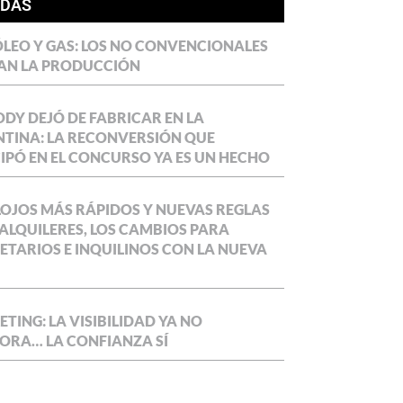
ÍDAS
LEO Y GAS: LOS NO CONVENCIONALES
AN LA PRODUCCIÓN
DY DEJÓ DE FABRICAR EN LA
TINA: LA RECONVERSIÓN QUE
IPÓ EN EL CONCURSO YA ES UN HECHO
OJOS MÁS RÁPIDOS Y NUEVAS REGLAS
ALQUILERES, LOS CAMBIOS PARA
ETARIOS E INQUILINOS CON LA NUEVA
TING: LA VISIBILIDAD YA NO
ORA… LA CONFIANZA SÍ