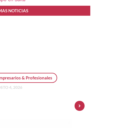
MAS NOTICIAS
mpresarios & Profesionales
STO 4, 2026
sonal Pay incorpora dólar
 y amplía su oferta de
ersiones