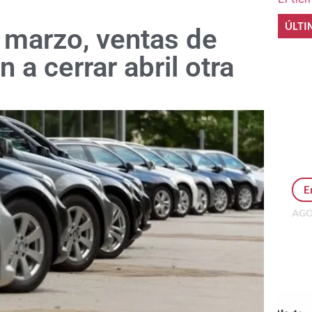
ÚLTI
e marzo, ventas de
a cerrar abril otra
E
AGO
Per
MEP
inv