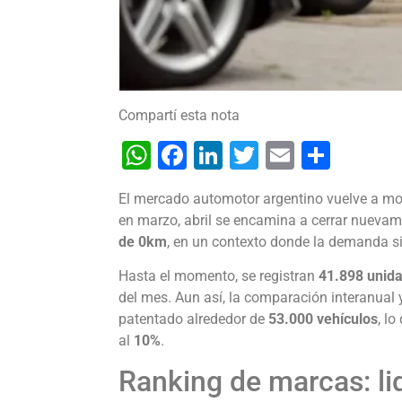
Compartí esta nota
WhatsApp
Facebook
LinkedIn
Twitter
Email
Shar
El mercado automotor argentino vuelve a mos
en marzo, abril se encamina a cerrar nueva
de 0km
, en un contexto donde la demanda si
Hasta el momento, se registran
41.898 unid
del mes. Aun así, la comparación interanual 
patentado alrededor de
53.000 vehículos
, l
al
10%
.
Ranking de marcas: li