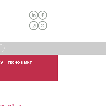
CA
TECNO & MKT
mpo en Salta