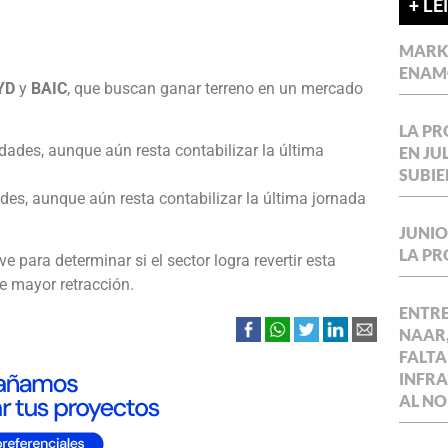
+ LE
MARKE
ENAM
YD
y
BAIC
, que buscan ganar terreno en un mercado
LA P
EN JU
SUBIE
es, aunque aún resta contabilizar la última jornada
JUNIO
LA P
 para determinar si el sector logra revertir esta
e mayor retracción.
ENTR
NAAR,
FALTA
INFR
AL NO