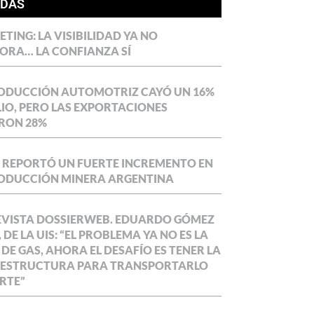
ÍDAS
TING: LA VISIBILIDAD YA NO
ORA… LA CONFIANZA SÍ
RODUCCIÓN AUTOMOTRIZ CAYÓ UN 16%
LIO, PERO LAS EXPORTACIONES
RON 28%
 REPORTÓ UN FUERTE INCREMENTO EN
RODUCCIÓN MINERA ARGENTINA
EVISTA DOSSIERWEB. EDUARDO GÓMEZ
 DE LA UIS: “EL PROBLEMA YA NO ES LA
 DE GAS, AHORA EL DESAFÍO ES TENER LA
AESTRUCTURA PARA TRANSPORTARLO
RTE”