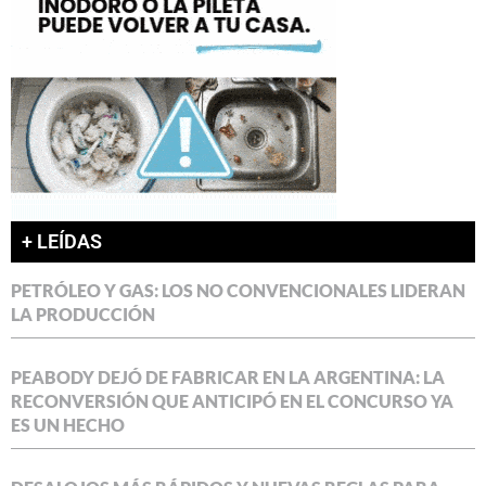
+ LEÍDAS
PETRÓLEO Y GAS: LOS NO CONVENCIONALES LIDERAN
LA PRODUCCIÓN
PEABODY DEJÓ DE FABRICAR EN LA ARGENTINA: LA
RECONVERSIÓN QUE ANTICIPÓ EN EL CONCURSO YA
ES UN HECHO