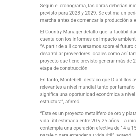
Según el cronograma, las obras deberían inici
previsto para 2028 y 2029. Se estima un perí
marcha antes de comenzar la producción a e
El Country Manager detalló que la factibilid
cuenta con los informes de impacto ambienta
“A partir de allí conversamos sobre el futuro
desarrollar proveedores locales como así tamb
proyecto que tiene previsto generar más de 2.
etapa de construcción.
En tanto, Montebelli destacó que Diablillos
relevantes a nivel mundial tanto por tamaño
significa una oportunidad económica a nivel
estructura”, afirmó.
“Este es un proyecto metalífero de oro y pla
vida útil estimada entre 20 y 25 años. La ini
contempla una operación efectiva de 14 a 15
paralelo para extender su vida útil”, agregó.