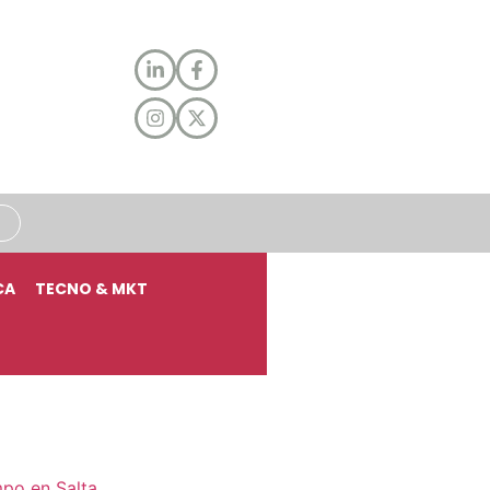
CA
TECNO & MKT
mpo en Salta