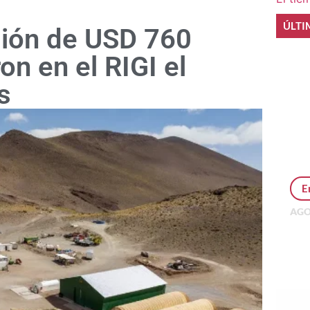
ÚLTI
sión de USD 760
on en el RIGI el
s
E
AGO
Per
MEP
inv