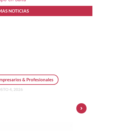
MAS NOTICIAS
mpresarios & Profesionales
STO 4, 2026
sonal Pay incorpora dólar
 y amplía su oferta de
ersiones