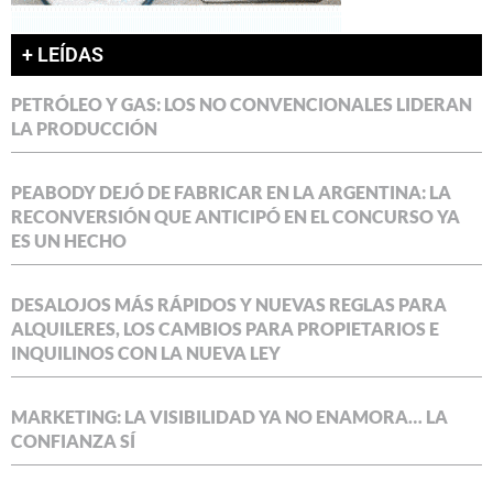
+ LEÍDAS
PETRÓLEO Y GAS: LOS NO CONVENCIONALES LIDERAN
LA PRODUCCIÓN
PEABODY DEJÓ DE FABRICAR EN LA ARGENTINA: LA
RECONVERSIÓN QUE ANTICIPÓ EN EL CONCURSO YA
ES UN HECHO
DESALOJOS MÁS RÁPIDOS Y NUEVAS REGLAS PARA
ALQUILERES, LOS CAMBIOS PARA PROPIETARIOS E
INQUILINOS CON LA NUEVA LEY
MARKETING: LA VISIBILIDAD YA NO ENAMORA… LA
CONFIANZA SÍ