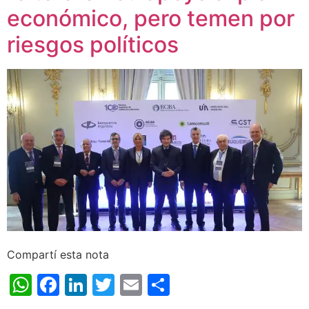
económico, pero temen por
riesgos políticos
Compartí esta nota
WhatsApp
Facebook
LinkedIn
Twitter
Email
Share