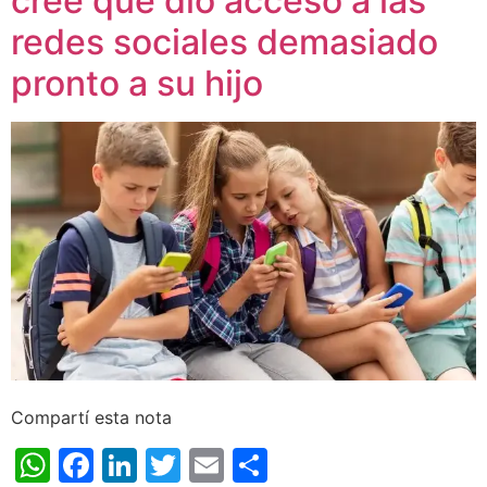
cree que dio acceso a las
redes sociales demasiado
pronto a su hijo
Compartí esta nota
WhatsApp
Facebook
LinkedIn
Twitter
Email
Share