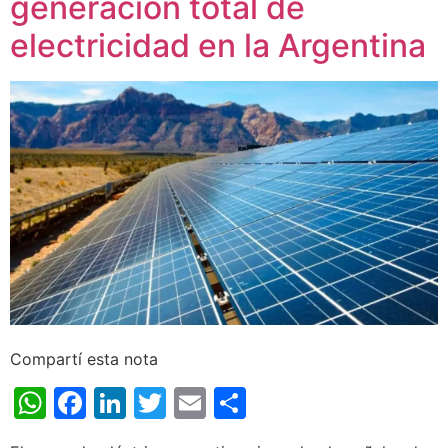
generación total de
electricidad en la Argentina
Compartí esta nota
WhatsApp
Facebook
LinkedIn
Twitter
Email
Share