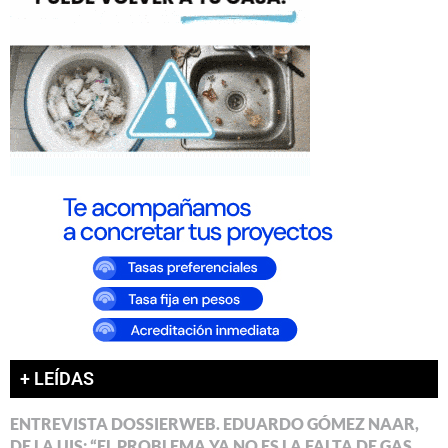
+ LEÍDAS
ENTREVISTA DOSSIERWEB. EDUARDO GÓMEZ NAAR,
DE LA UIS: “EL PROBLEMA YA NO ES LA FALTA DE GAS,