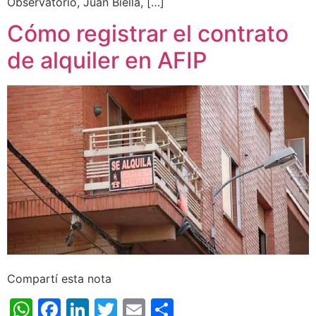
Observatorio, Juan Biella, […]
Cómo registrar el contrato
de alquiler en AFIP
Compartí esta nota
WhatsApp
Facebook
LinkedIn
Twitter
Email
Share