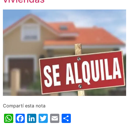
Compartí esta nota
WhatsApp
Facebook
LinkedIn
Twitter
Email
Share