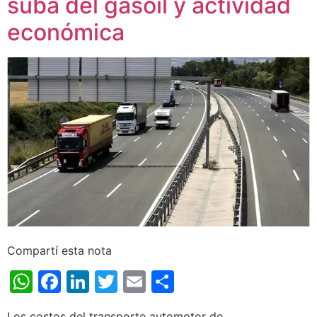
suba del gasoil y actividad
económica
Compartí esta nota
WhatsApp
Facebook
LinkedIn
Twitter
Email
Share
Los costos del transporte automotor de