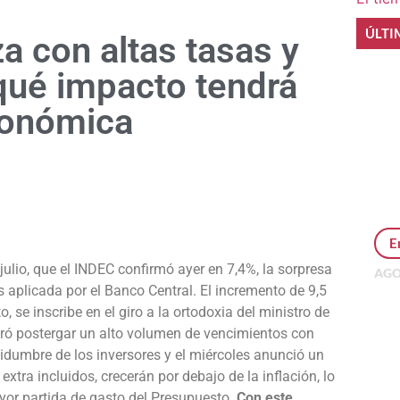
ÚLTI
a con altas tasas y
qué impacto tendrá
económica
e
E
julio, que el INDEC confirmó ayer en 7,4%, la sorpresa
AGO
s aplicada por el Banco Central. El incremento de 9,5
Per
MEP
 se inscribe en el giro a la ortodoxia del ministro de
inv
ró postergar un alto volumen de vencimientos con
idumbre de los inversores y el miércoles anunció un
tra incluidos, crecerán por debajo de la inflación, lo
ayor partida de gasto del Presupuesto.
Con este