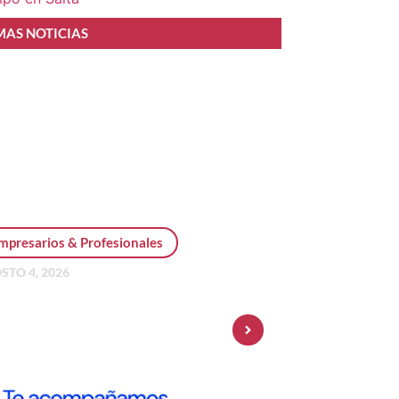
MAS NOTICIAS
mpresarios & Profesionales
STO 4, 2026
sonal Pay incorpora dólar
 y amplía su oferta de
ersiones