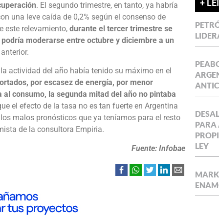
+ LE
cuperación
. El segundo trimestre, en tanto, ya habría
 con una leve caída de 0,2% según el consenso de
PETRÓ
e este relevamiento,
durante el tercer trimestre se
LIDER
 podría moderarse entre octubre y diciembre a un
anterior.
PEABO
 la actividad del año había tenido su máximo en el
ARGEN
ortados, por escasez de energía, por menor
ANTIC
ta al consumo, la segunda mitad del año no pintaba
e el efecto de la tasa no es tan fuerte en Argentina
DESAL
a los malos pronósticos que ya teníamos para el resto
PARA 
mista de la consultora Empiria.
PROPI
LEY
Fuente: Infobae
MARKE
ENAM