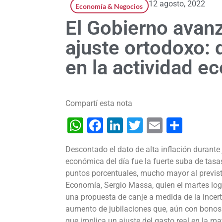
12 agosto, 2022
Economía & Negocios
El Gobierno avanz
ajuste ortodoxo: 
en la actividad 
Compartí esta nota
WhatsApp
Facebook
LinkedIn
Twitter
Email
Shar
Descontado el dato de alta inflación durante 
económica del día fue la fuerte suba de tasa
puntos porcentuales, mucho mayor al previsto,
Economía, Sergio Massa, quien el martes log
una propuesta de canje a medida de la incert
aumento de jubilaciones que, aún con bonos ex
que implica un ajuste del gasto real en la m