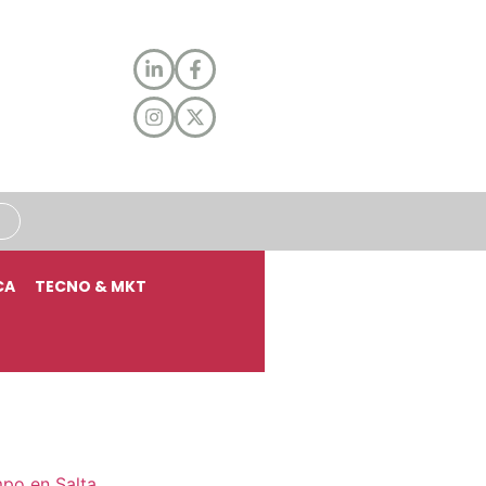
CA
TECNO & MKT
mpo en Salta