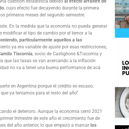
 una cuestión estadística debido
al efecto arrastre de
do
, cuyo efecto fue decayendo durante la primera
 los primeros meses del segundo semestre.
juste. En la medida que la economía no pueda generar
e modificar el tipo de cambio por el temor a la
poniendo, particularmente aquellos a las
miento ya era variable de ajuste por esas restricciones,
amilo Tiscornia
, socio de Castiglione &Tiscornia y
a que las tasas se van acercando a la inflación
ividad no va a tener una buena performance de acá
fuerte en Argentina porque el crédito es escaso,
 que ya teníamos para el resto del año”
icando el deterioro. Aunque la economía cerró 2021
primer trimestre de este año el crecimiento fue de
ses del año anterior, lo que empezó a marcar
los