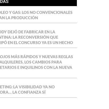
ÍDAS
LEO Y GAS: LOS NO CONVENCIONALES
AN LA PRODUCCIÓN
DY DEJÓ DE FABRICAR EN LA
TINA: LA RECONVERSIÓN QUE
IPÓ EN EL CONCURSO YA ES UN HECHO
OJOS MÁS RÁPIDOS Y NUEVAS REGLAS
ALQUILERES, LOS CAMBIOS PARA
ETARIOS E INQUILINOS CON LA NUEVA
TING: LA VISIBILIDAD YA NO
ORA… LA CONFIANZA SÍ