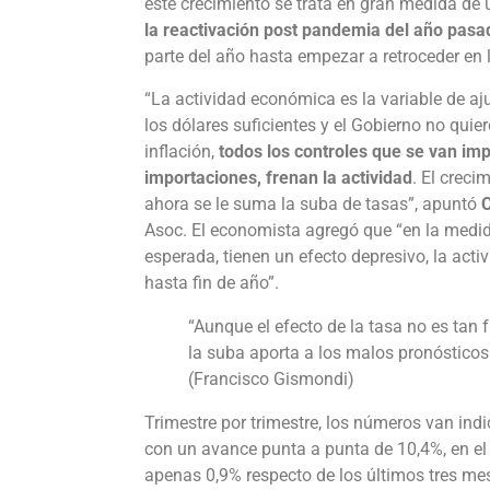
este crecimiento se trata en gran medida de
la reactivación post pandemia del año pasa
parte del año hasta empezar a retroceder en
“La actividad económica es la variable de a
los dólares suficientes y el Gobierno no quier
inflación,
todos los controles que se van im
importaciones, frenan la actividad
. El creci
ahora se le suma la suba de tasas”, apuntó
C
Asoc. El economista agregó que “en la medid
esperada, tienen un efecto depresivo, la act
hasta fin de año”.
“Aunque el efecto de la tasa no es tan 
la suba aporta a los malos pronósticos
(Francisco Gismondi)
Trimestre por trimestre, los números van ind
con un avance punta a punta de 10,4%, en el 
apenas 0,9% respecto de los últimos tres me