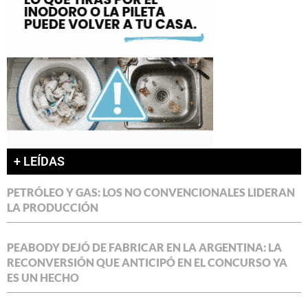
+ LEÍDAS
PETRÓLEO Y GAS: LOS NO CONVENCIONALES LIDERAN
LA PRODUCCIÓN
PEABODY DEJÓ DE FABRICAR EN LA ARGENTINA: LA
RECONVERSIÓN QUE ANTICIPÓ EN EL CONCURSO YA
ES UN HECHO