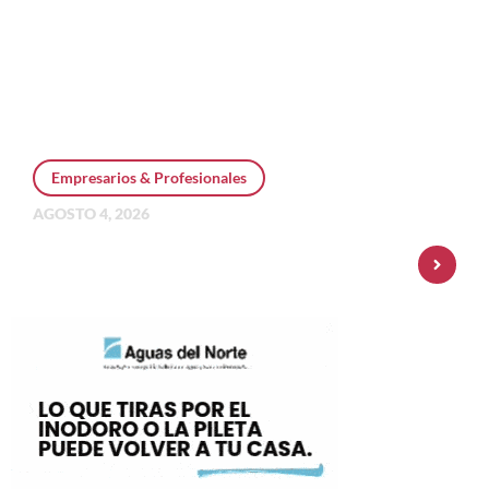
Empresarios & Profesionales
AGOSTO 4, 2026
Personal Pay incorpora dólar MEP y
amplía su oferta de inversiones