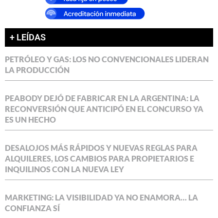
+ LEÍDAS
PETRÓLEO Y GAS: LOS NO CONVENCIONALES LIDERAN
LA PRODUCCIÓN
PEABODY DEJÓ DE FABRICAR EN LA ARGENTINA: LA
RECONVERSIÓN QUE ANTICIPÓ EN EL CONCURSO YA
ES UN HECHO
DESALOJOS MÁS RÁPIDOS Y NUEVAS REGLAS PARA
ALQUILERES, LOS CAMBIOS PARA PROPIETARIOS E
INQUILINOS CON LA NUEVA LEY
MARKETING: LA VISIBILIDAD YA NO ENAMORA… LA
CONFIANZA SÍ